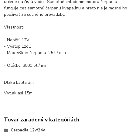
určené na čistú vodu . Samotné chladenie motoru čerpadlá
funguje cez samotnú čerpanú kvapalinu a preto nie je možné ho
používať za suchého prevádzky.
Vlastnosti:
- Napětí: 12V
- Výstup:1zoll
- Max. výkon čerpadla: 25 l / min
- Otáčky: 8500 ot / min
-
Dlzka kabla 3m
Vytlak asi 15m
Tovar zaradený v kategóriách
Cerpadla 12v/24v