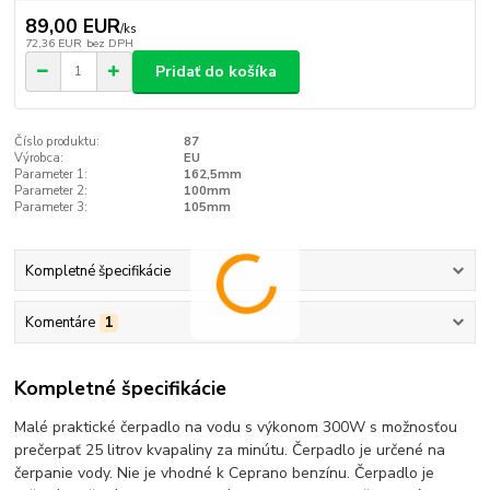
89,00 EUR
/
ks
72,36 EUR
bez DPH
Pridať do košíka
Číslo produktu:
87
Výrobca:
EU
Parameter 1:
162,5mm
Parameter 2:
100mm
Parameter 3:
105mm
Kompletné špecifikácie
Komentáre
1
Kompletné špecifikácie
Malé praktické čerpadlo na vodu s výkonom 300W s možnosťou
prečerpať 25 litrov kvapaliny za minútu. Čerpadlo je určené na
čerpanie vody. Nie je vhodné k Ceprano benzínu. Čerpadlo je