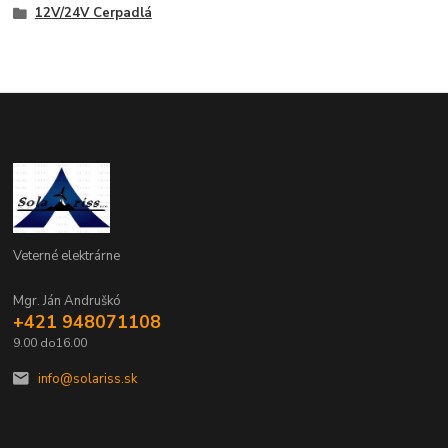
12V/24V Cerpadlá
Veterné elektrárne
Mgr. Ján Andruškó
+421 948071108
9.00 do16.00
info@solariss.sk