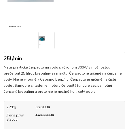
25l/min
Malé praktické čerpadlo na vodu s výkonom 300W s možnosťou
prečerpať 25 litrov kvapaliny za minútu. Čerpadlo je určené na čerpanie
vody. Nie je vhodné k Ceprano benzínu. Čerpadlo je určené na čistú
vodu . Samotné chladenie motoru čerpadlá funguje cez samotnú
čerpanú kvapalinu a preto nie je možné ho...
celý popis
2-5kg
3,20 EUR
Cena pred
140,00 EUR
zľavou