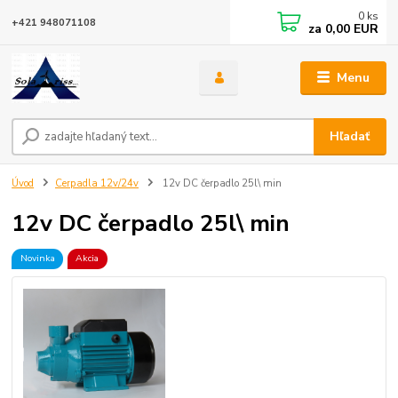
0
ks
+421 948071108
za
0,00 EUR
Menu
Hľadať
Úvod
Cerpadla 12v/24v
12v DC čerpadlo 25l\ min
12v DC čerpadlo 25l\ min
Novinka
Akcia