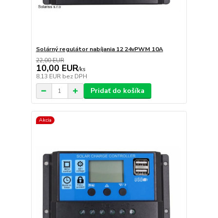
Solárný regulátor nabíjania 12 24vPWM 10A
22,00 EUR
10,00 EUR
/
ks
8,13 EUR
bez DPH
Pridať do košíka
Akcia