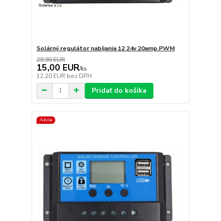
Solárný regulátor nabíjania 12 24v 20amp.PWM
29,90 EUR
15,00 EUR
/
ks
12,20 EUR
bez DPH
Pridať do košíka
Akcia