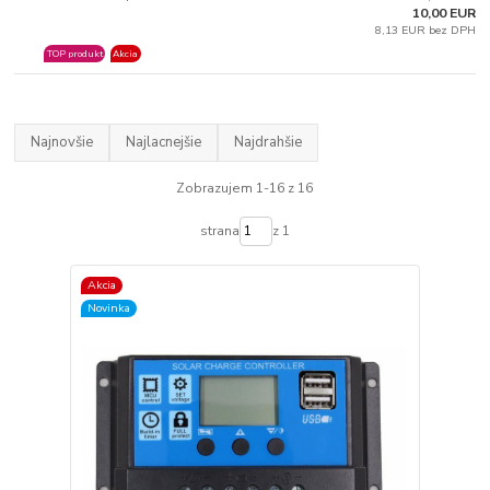
10,00 EUR
8,13 EUR bez DPH
TOP produkt
Akcia
Najnovšie
Najlacnejšie
Najdrahšie
Zobrazujem 1-16 z 16
strana
z 1
Akcia
Novinka