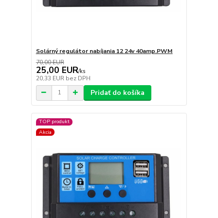
Solárný regulátor nabíjania 12 24v 40amp.PWM
70,00 EUR
25,00 EUR
/
ks
20,33 EUR
bez DPH
Pridať do košíka
TOP produkt
Akcia