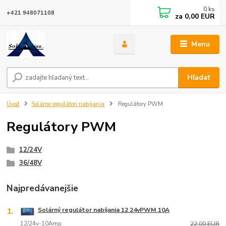
0
ks
+421 948071108
za
0,00 EUR
Menu
Hľadať
Úvod
Solárne regulátori nabíjania
Regulátory PWM
Regulátory PWM
12/24V
36/48V
Najpredávanejšie
1.
Solárný regulátor nabíjania 12 24vPWM 10A
12/24v-10Amp.
22,00 EUR