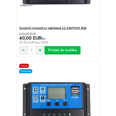
Solárný regulátor nabíjania 12 24vPWM 60A
120,00 EUR
40,00 EUR
/
ks
32,52 EUR
bez DPH
Pridať do košíka
Akcia
Novinka