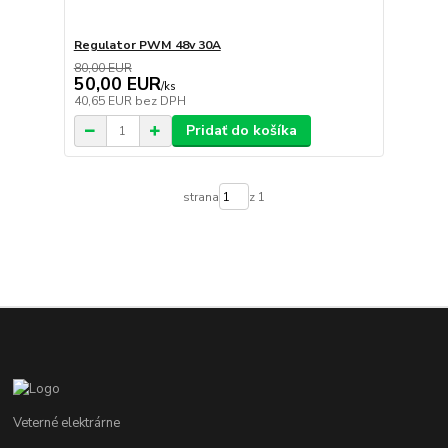
Regulator PWM 48v 30A
80,00 EUR
50,00 EUR
/
ks
40,65 EUR
bez DPH
Pridať do košíka
strana
z 1
Veterné elektrárne