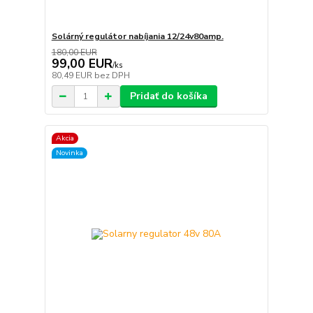
Solárný regulátor nabíjania 12/24v80amp.
180,00 EUR
99,00 EUR
/
ks
80,49 EUR
bez DPH
Pridať do košíka
Akcia
Novinka