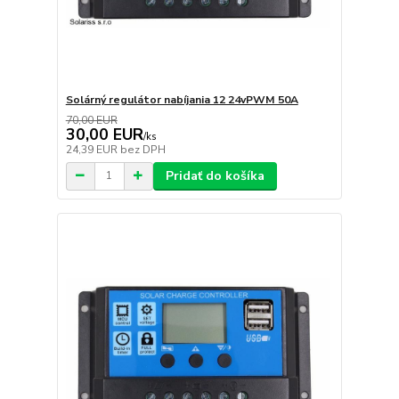
Solárný regulátor nabíjania 12 24vPWM 50A
70,00 EUR
30,00 EUR
/
ks
24,39 EUR
bez DPH
Pridať do košíka