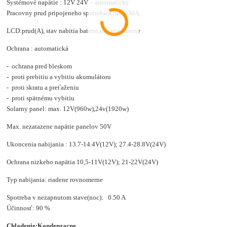
Systémové napätie : 12V 24V – automaticky
Pracovny prud pripojeneho spotrebica max. 30A
LCD:prud(A), stav nabitia baterie,napätie baterie
Ochrana : automatická
- ochrana pred bleskom
- proti prebitiu a vybitiu akumulátoru
- proti skratu a preťaženiu
- proti spätnému vybitiu
Solarny panel: max. 12V(960w),24v(1920w)
Max. nezatazene napätie panelov 50V
Ukoncenia nabijania : 13.7-14.4V(12V); 27.4-28.8V(24V)
Ochrana nizkeho napätia 10,5-11V(12V); 21-22V(24V)
Typ nabijania: riadene rovnomerne
Spotreba v nezapnutom stave(noc): 0.50 A
Účinnosť: 90 %
Chladenie:Kondenzacne