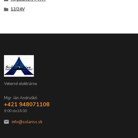
12/24V
Veterné elektrárne
Mgr. Ján Andruškó
+421 948071108
9.00 do16.00
info@solariss.sk