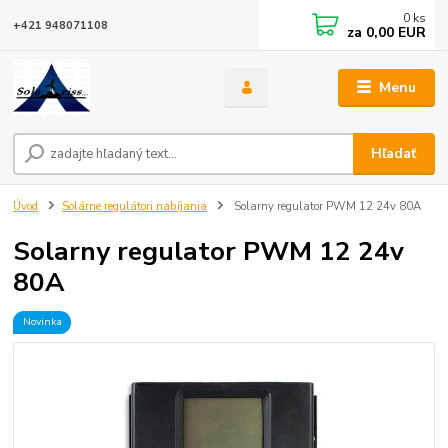
0
ks
+421 948071108
za
0,00 EUR
Menu
Hľadať
Úvod
Solárne regulátori nabíjania
Solarny regulator PWM 12 24v 80A
Solarny regulator PWM 12 24v
80A
Novinka