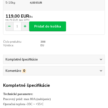
5-10kg
4,00 EUR
119,00 EUR
/
ks
96,75 EUR
bez DPH
Pridať do košíka
Číslo produktu:
386
Výrobca:
EU
Kompletné špecifikácie
Komentáre
0
Kompletné špecifikácie
Technické parametre:
Pracovný prúd: max 80A.(nabijanie)
Operačná teplota -35C ~ +55 C