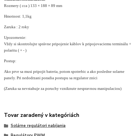
Rozmery ( cca ) 133 × 188 × 89 mm
Hmotnost: 1,1kg
Zaruka : 2 roky
Upozornenie:
Vždy si skontrolujte správne pripojenie káblov k pripojovaciemu terminálu +
polaritu ( + - )
Postup:
Ako prve sa musi pripojit bateria, potom spotrebic a ako posledne solarne
panely. Pri nedodrzani poradia postupu sa regulator znici
(Zaruka sa nevstahuje za poruchy vzniknute nespravnou manipulaciou)
Tovar zaradený v kategóriách
Solárne regulátori nabíjania
Regulátory PWM