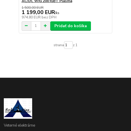
AC/DC WIG 200 IGBT Plasma
1 500,00 EUR
1 199,00 EUR
/
ks
974,80 EUR
bez DPH
Pridať do košíka
strana
z 1
Veterné elektrárne