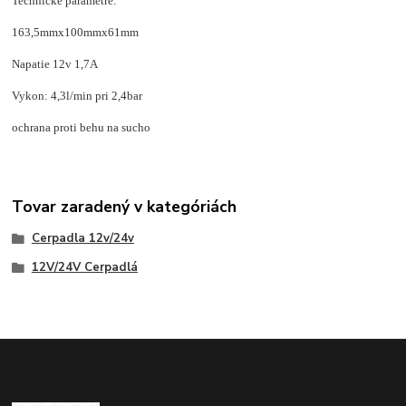
Technické parametre:
163,5mmx100mmx61mm
Napatie 12v 1,7A
Vykon: 4,3l/min pri 2,4bar
ochrana proti behu na sucho
Tovar zaradený v kategóriách
Cerpadla 12v/24v
12V/24V Cerpadlá