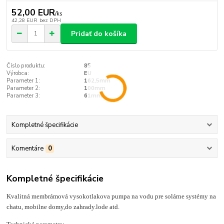
52,00 EUR
/
ks
42,28 EUR
bez DPH
Pridať do košíka
Číslo produktu:
85
Výrobca:
EU
Parameter 1:
162,5mm
Parameter 2:
100mm
Parameter 3:
61mm
Kompletné špecifikácie
Komentáre
0
Kompletné špecifikácie
Kvalitná membrámová vysokotlakova pumpa na vodu pre solárne systémy na
chatu, mobilne domy,do zahrady.lode atd.