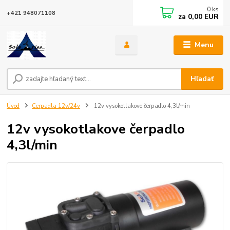
0
ks
+421 948071108
za
0,00 EUR
Menu
Hľadať
Úvod
Cerpadla 12v/24v
12v vysokotlakove čerpadlo 4,3l/min
12v vysokotlakove čerpadlo
4,3l/min