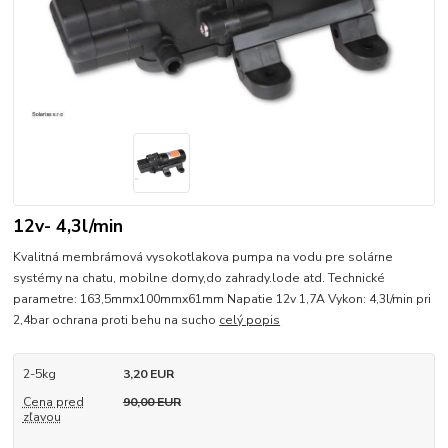
12v- 4,3l/min
Kvalitná membrámová vysokotlakova pumpa na vodu pre solárne
systémy na chatu, mobilne domy,do zahrady.lode atd. Technické
parametre: 163,5mmx100mmx61mm Napatie 12v 1,7A Vykon: 4,3l/min pri
2,4bar ochrana proti behu na sucho
celý popis
2-5kg
3,20 EUR
Cena pred
90,00 EUR
zľavou