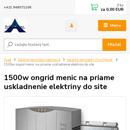
0
ks
+421 948071108
za
0,00 EUR
Menu
Hľadať
Úvod
Solárne regulátori nabíjania
Solárné regulátory On+Hybrid
1500w ongrid menic na priame uskladnenie elektriny do site
1500w ongrid menic na priame
uskladnenie elektriny do site