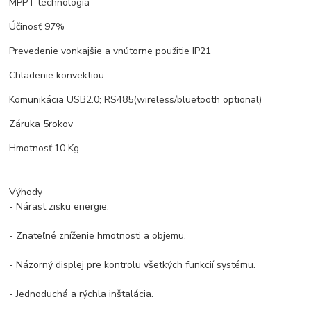
MPPT technologia
Účinosť 97%
Prevedenie vonkajšie a vnútorne použitie IP21
Chladenie konvektiou
Komunikácia USB2.0; RS485(wireless/bluetooth optional)
Záruka 5rokov
Hmotnosť:10 Kg
Výhody
- Nárast zisku energie.
- Znateľné zníženie hmotnosti a objemu.
- Názorný displej pre kontrolu všetkých funkcií systému.
- Jednoduchá a rýchla inštalácia.