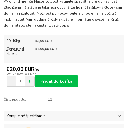
PV ongrid meniče Mastervolt boli vyvinute špeciálne pre domácnosť.
Zlachčená inštalácia je taká jednoduchá, že ho môže šikovný človek sám
doma nainštalovať. Možnosť pomocov routera pripojenie na počítač,
mobil,tablet Vám dodávajú vždy aktuálne informácie o systéme, či už
doma, alebo ste na ceste. ...
celý popis
30-40kg
12,00 EUR
Cena pred
1 100,00 EUR
zľavou
620,00 EUR
/
ks
504,07 EUR
bez DPH
Pridať do košíka
Číslo produktu:
12
Kompletné špecifikácie