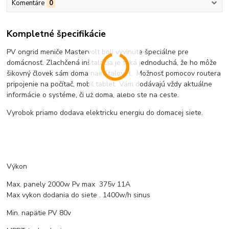
Komentáre
0
Kompletné špecifikácie
PV ongrid meniče Mastervolt boli vyvinute špeciálne pre
domácnosť. Zlachčená inštalácia je taká jednoduchá, že ho môže
šikovný človek sám doma nainštalovať. Možnosť pomocov routera
pripojenie na počítač, mobil,tablet Vám dodávajú vždy aktuálne
informácie o systéme, či už doma, alebo ste na ceste.
Vyrobok priamo dodava elektricku energiu do domacej siete.
Výkon
Max. panely 2000w Pv max 375v 11A
Max vykon dodania do siete . 1400w/h sinus
Min. napätie PV 80v