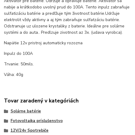
Aktivátor pre batérie. Udržuje a opravuje batérie. Aktivátor sa
nabije a krátkodobo uvolný prud do 100A. Tento inpulz zabraňuje
sulfatizáciu batérie a predľžuje tým životnosť batérie.Udržuje
elektrolit vždy aktívny a aj tým zabraňuje sulfatzáciu batérie.
Odstranuje uz ulozene krystaliky z baterie. Ideálne pre solárne
systémi a do auta.. Predlzuje zivotnost az 3x. (udava vyrobca).
Napätie 12v pristroj automaticky rozozna
Inpulz do 100A
Trvanie: 50mils.
Váha: 40g
Tovar zaradený v kategóriách
Solárne batérie
Fotovoltaika príslušenstvo
12V/24v Spotrebiče