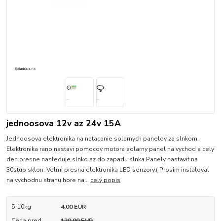
jednoosova 12v az 24v 15A
Jednoosova elektronika na natacanie solarnych panelov za slnkom.
Elektronika rano nastavi pomocov motora solarny panel na vychod a cely
den presne nasleduje slnko az do zapadu slnka.Panely nastavit na
30stup sklon. Velmi presna elektronika LED senzory.( Prosim instalovat
na vychodnu stranu hore na...
celý popis
5-10kg
4,00 EUR
Cena pred
120,00 EUR