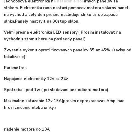
Jednoosova elektronika na natacanie solarnych panelov za
slnkom. Elektronika rano nastavi pomocov motora solarny panel
na vychod a cely den presne nasleduje slnko az do zapadu
slnka.Panely nastavit na 30stup sklon.
Velmi presna elektronika LED senzory.( Prosim instalovat na
vychodnu stranu hore na posledny panel)
Zvysenie vykonu oproti fixovanych panelov 35 az 45%. (zavisy od
lokalizacie)
Parametre :
Napajanie elektroniky 12v az 24v
Spotreba : pod 1w ( pri sledovani bez odberu motora)
Maximalne zatazenie 12v 15A(prosim neprekracovat Amp inac
hrozi znicenie elektroniky.)
riadenie motora do 10A