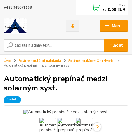
0
ks
+421 948071108
za
0,00 EUR
Menu
Hľadať
Úvod
Solárne regulátori nabíjania
Solárné regulátory On+Hybrid
Automatický prepínač medzi solarným syst.
Automatický prepínač medzi
solarným syst.
Novinka