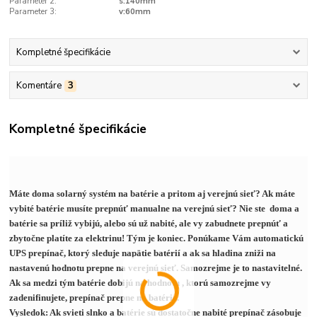
Parameter 2:
s:140mm
Parameter 3:
v:60mm
Kompletné špecifikácie
Komentáre
3
Kompletné špecifikácie
Máte doma solarný systém na batérie a pritom aj verejnú sieť? Ak máte
vybité batérie musíte prepnúť manualne na verejnú sieť? Nie ste doma a
batérie sa príliž vybijú, alebo sú už nabité, ale vy zabudnete prepnúť a
zbytočne platíte za elektrinu! Tým je koniec.
Ponúkame Vám automatickú
UPS prepínač, ktorý sleduje napätie batérií a ak sa hladina zniži na
nastavenú hodnotu prepne na verejnú sieť. Samozrejme je to nastavitelné.
Ak sa medzi tým batérie dobijú na hodnotu , ktorú samozrejme vy
zadenifinujete, prepínač prepne na batérie.
Vysledok: Ak svieti slnko a batérie sú dostatočne nabité prepínač zásobuje