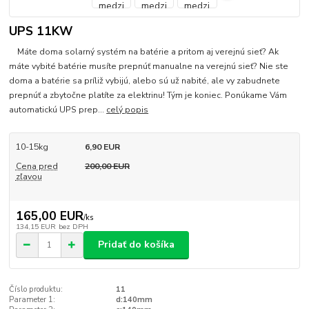
UPS 11KW
Máte doma solarný systém na batérie a pritom aj verejnú sieť? Ak
máte vybité batérie musíte prepnúť manualne na verejnú sieť? Nie ste
doma a batérie sa príliž vybijú, alebo sú už nabité, ale vy zabudnete
prepnúť a zbytočne platíte za elektrinu! Tým je koniec. Ponúkame Vám
automatickú UPS prep...
celý popis
10-15kg
6,90 EUR
Cena pred
200,00 EUR
zľavou
165,00 EUR
/
ks
134,15 EUR
bez DPH
Pridať do košíka
Číslo produktu:
11
Parameter 1:
d:140mm