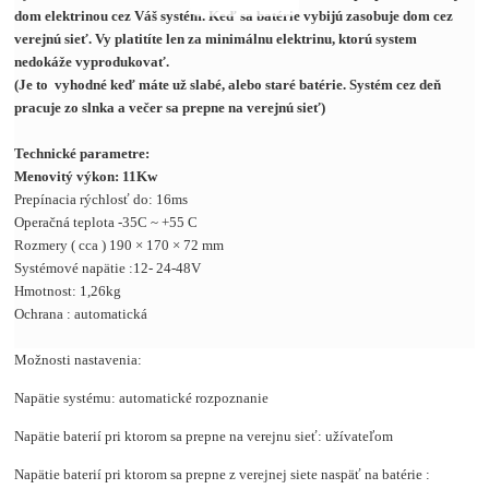
dom elektrinou cez Váš systém. Keď sa batérie vybijú zasobuje dom cez
verejnú sieť. Vy platitíte len za minimálnu elektrinu, ktorú system
nedokáže vyprodukovať.
(Je to vyhodné keď máte už slabé, alebo staré batérie. Systém cez deň
pracuje zo slnka a večer sa prepne na verejnú sieť)
Technické parametre:
Menovitý výkon: 11Kw
Prepínacia rýchlosť do: 16ms
Operačná teplota -35C ~ +55 C
Rozmery ( cca ) 190 × 170 × 72 mm
Systémové napätie :12- 24-48V
Hmotnost: 1,26kg
Ochrana : automatická
Možnosti nastavenia:
Napätie systému: automatické rozpoznanie
Napätie baterií pri ktorom sa prepne na verejnu sieť: užívateľom
Napätie baterií pri ktorom sa prepne z verejnej siete naspäť na batérie :