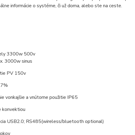
álne informácie o systéme, či už doma, alebo ste na ceste.
nely 3300w 500v
x. 3000w sinus
ätie PV 150v
 97%
e vonkajšie a vnútorne použitie IP65
e konvektiou
cia USB2.0; RS485(wireless/bluetooth optional)
rokov