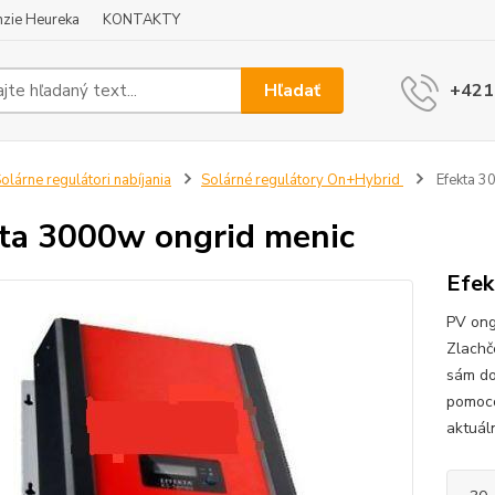
zie Heureka
KONTAKTY
Hľadať
+421
olárne regulátori nabíjania
Solárné regulátory On+Hybrid
Efekta 3
ta 3000w ongrid menic
Efek
PV ong
Zlachč
sám do
pomoco
aktuáln