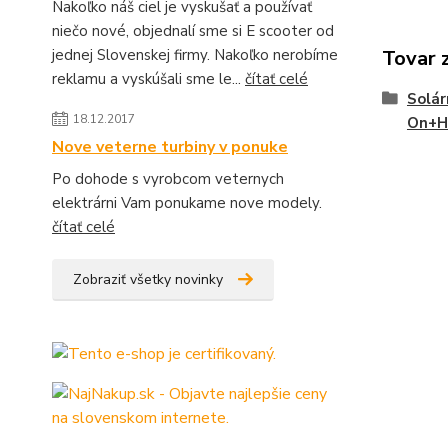
Nakoľko náš ciel je vyskušať a používať
niečo nové, objednalí sme si E scooter od
jednej Slovenskej firmy. Nakoľko nerobíme
Tovar 
reklamu a vyskúšali sme le...
čítať celé
Solár
18.12.2017
On+H
Nove veterne turbiny v ponuke
Po dohode s vyrobcom veternych
elektrárni Vam ponukame nove modely.
čítať celé
Zobraziť všetky novinky