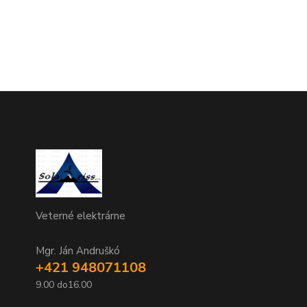
Veterné elektrárne
Mgr. Ján Andruškó
+421 948071108
9.00 do16.00