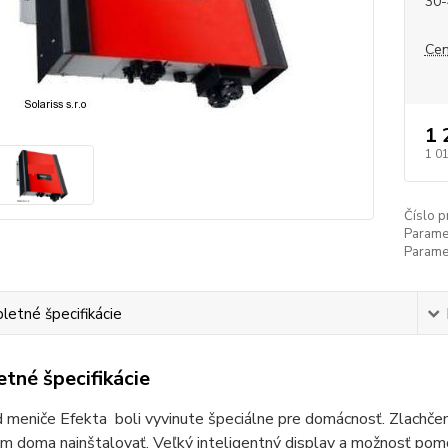
30-
Cen
1 
1 0
Číslo p
Paramet
Paramet
etné špecifikácie
tné špecifikácie
 meniče Efekta boli vyvinute špeciálne pre domácnosť. Zlachčená
m doma nainštalovať. Veľký inteligentný display a možnosť pomo