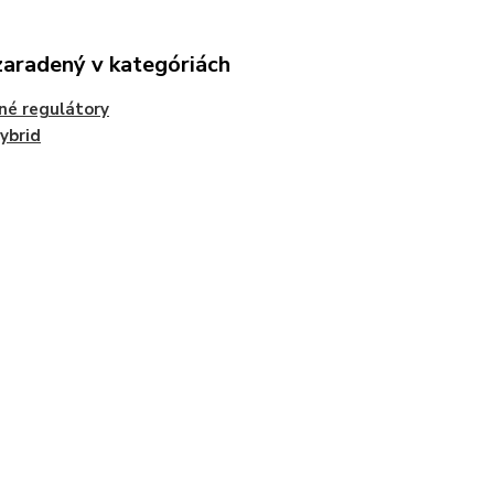
zaradený v kategóriách
né regulátory
ybrid