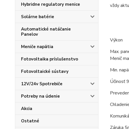
Hybridne regulatory menice
vždy aktu
Solárne batérie
Automatické natáčanie
Panelov
Výkon
Meniče napätia
Max. pa
Menič ma
Fotovoltaika príslušenstvo
Min. nap
Fotovoltaické sústavy
Účinosť
12V/24v Spotrebiče
Prevedeni
Potreby na údenie
Chladeni
Akcia
Komuniká
Ostatné
Záruka 5