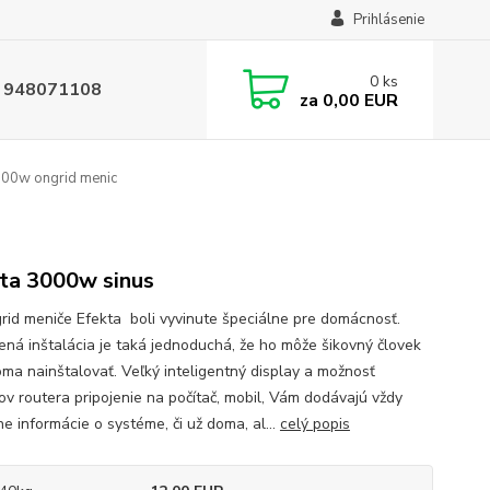
Prihlásenie
0
ks
 948071108
za
0,00 EUR
000w ongrid menic
ta 3000w sinus
rid meniče Efekta boli vyvinute špeciálne pre domácnosť.
ená inštalácia je taká jednoduchá, že ho môže šikovný človek
ma nainštalovať. Veľký inteligentný display a možnosť
v routera pripojenie na počítač, mobil, Vám dodávajú vždy
e informácie o systéme, či už doma, al...
celý popis