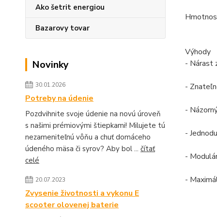
Ako šetrit energiou
Hmotnosť
Bazarovy tovar
Výhody
Novinky
- Nárast 
30.01.2026
- Znateľn
Potreby na údenie
- Názorný
Pozdvihnite svoje údenie na novú úroveň
s našimi prémiovými štiepkami! Milujete tú
- Jednodu
nezameniteľnú vôňu a chuť domáceho
údeného mäsa či syrov? Aby bol ...
čítať
- Modulár
celé
- Maximál
20.07.2023
Zvysenie životnosti a vykonu E
scooter olovenej baterie