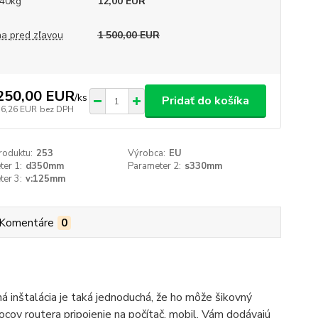
40kg
12,00 EUR
a pred zľavou
1 500,00 EUR
250,00 EUR
/
ks
Pridať do košíka
16,26 EUR
bez DPH
roduktu:
253
Výrobca:
EU
er 1:
d350mm
Parameter 2:
s330mm
er 3:
v:125mm
Komentáre
0
 inštalácia je taká jednoduchá, že ho môže šikovný
cov routera pripojenie na počítač, mobil, Vám dodávajú