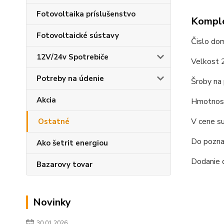
Fotovoltaika príslušenstvo
Komple
Fotovoltaické sústavy
Čislo dom
12V/24v Spotrebiče
Velkost
Potreby na údenie
Šroby na 
Akcia
Hmotnosť
V cene su
Ostatné
Do pozna
Ako šetrit energiou
Dodanie 
Bazarovy tovar
Novinky
30.01.2026