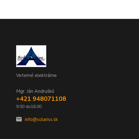
Veterné elektrárne
Mgr. Ján Andruškó
+421 948071108
9.00 do16.00
info@solariss.sk