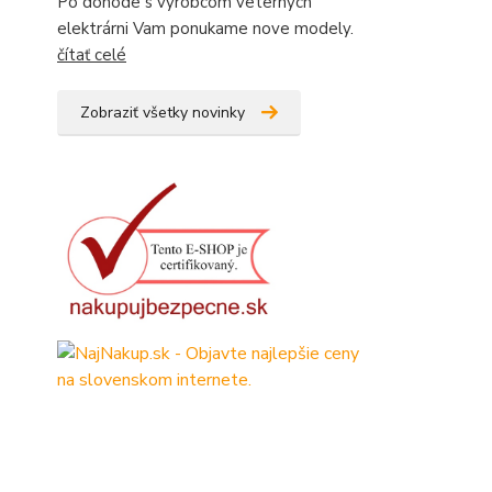
Po dohode s vyrobcom veternych
elektrárni Vam ponukame nove modely.
čítať celé
Zobraziť všetky novinky