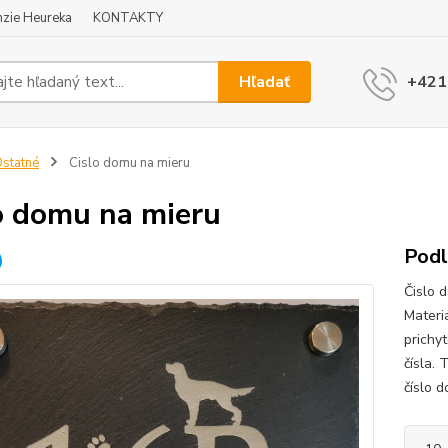
zie Heureka
KONTAKTY
Hľadať
+421
statné
Cislo domu na mieru
o domu na mieru
Podl
Čislo 
Materi
prichy
čísla.
číslo 