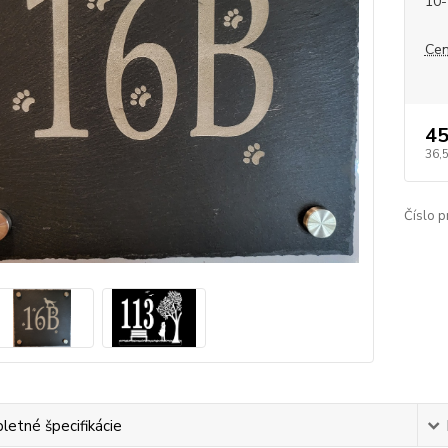
10-
Cen
45
36,
Číslo p
etné špecifikácie