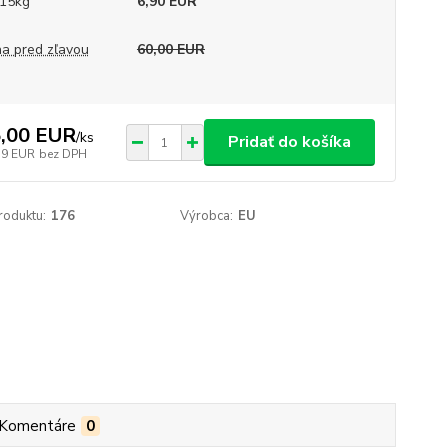
15kg
6,90 EUR
a pred zľavou
60,00 EUR
,00 EUR
/
ks
Pridať do košíka
59 EUR
bez DPH
roduktu:
176
Výrobca:
EU
Komentáre
0