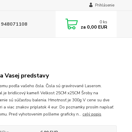
Prihlásenie
0
ks
 948071108
za
0,00 EUR
a Vasej predstavy
domu podľa vašeho čisla. Čisla sú gravírované Laserom.
al je bridlicový kameň Velkost 25CM x25CM Šroby na
tenie sú súčasťou balenia. Hmotnosť je 300g V cene su dve
 Tri a viac znakov priplatok 4 eur. Do poznamky prosím napísať
domu. Pred vyhotovenim pošleme graficky n...
celý popis