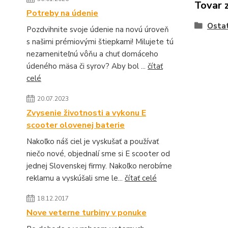
Tovar 
Potreby na údenie
Osta
Pozdvihnite svoje údenie na novú úroveň
s našimi prémiovými štiepkami! Milujete tú
nezameniteľnú vôňu a chuť domáceho
údeného mäsa či syrov? Aby bol ...
čítať
celé
20.07.2023
Zvysenie životnosti a vykonu E
scooter olovenej baterie
Nakoľko náš ciel je vyskušať a používať
niečo nové, objednalí sme si E scooter od
jednej Slovenskej firmy. Nakoľko nerobíme
reklamu a vyskúšali sme le...
čítať celé
18.12.2017
Nove veterne turbiny v ponuke