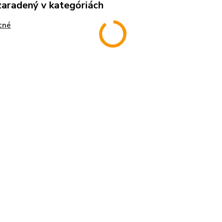
zaradený v kategóriách
tné