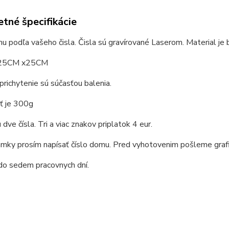
tné špecifikácie
u podľa vašeho čisla. Čisla sú gravírované Laserom. Material je
 25CM x25CM
prichytenie sú súčasťou balenia.
 je 300g
 dve čísla. Tri a viac znakov priplatok 4 eur.
mky prosím napísať číslo domu. Pred vyhotovenim pošleme grafi
do sedem pracovnych dní.