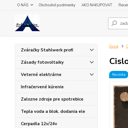
O NÁS
Obchodné podmienky
AKO NAKUPOVAT
Recen
Úvod
O
Zváračky Stahlwerk profi
Cisl
Zásady fotovoltaiky
Veterné elektrárne
Novinka
Infračervené kúrenie
Zalozne zdroje pre spotrebice
Tepla voda a blok. dodania ele
Cerpadla 12v/24v