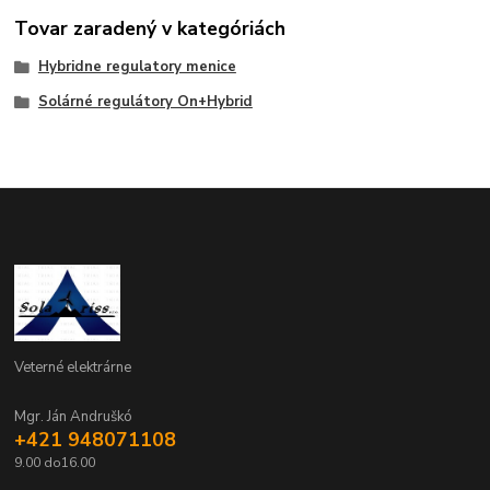
Tovar zaradený v kategóriách
Hybridne regulatory menice
Solárné regulátory On+Hybrid
Veterné elektrárne
Mgr. Ján Andruškó
+421 948071108
9.00 do16.00