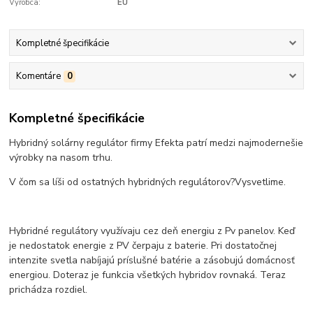
Výrobca:
EU
Kompletné špecifikácie
Komentáre
0
Kompletné špecifikácie
Hybridný solárny regulátor firmy Efekta patrí medzi najmodernešie
výrobky na nasom trhu.
V čom sa líši od ostatných hybridných regulátorov?Vysvetlime.
Hybridné regulátory využívaju cez deň energiu z Pv panelov. Keď
je nedostatok energie z PV čerpaju z baterie. Pri dostatočnej
intenzite svetla nabíjajú príslušné batérie a zásobujú domácnosť
energiou. Doteraz je funkcia všetkých hybridov rovnaká. Teraz
prichádza rozdiel.