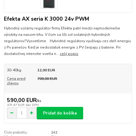
Efekta AX seria K 3000 24v PWM
Hybridný solárny regulátor firmy Efekta patrí medzi najmodernešie
výrobky na nasom trhu. V čom sa líši od ostatných hybridných
regulátorov?Vysvetlime. Hybridné regulátory využívaju cez deň energiu
z Pv panelov. Keď je nedostatok energie z PV čerpaju z baterie. Pri
dostatočnej intenzite svetla n...
celý popis
30-40kg
12,00 EUR
Cena pred
700,00 EUR
zľavou
590,00 EUR
/
ks
479,67 EUR
bez DPH
Pridať do košíka
Číslo produktu:
242