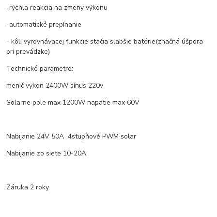
-rýchla reakcia na zmeny výkonu
-automatické prepínanie
- kôli vyrovnávacej funkcie stačia slabšie batérie(značná úšpora
pri prevádzke)
Technické parametre:
menič vykon 2400W sínus 220v
Solarne pole max 1200W napatie max 60V
Nabijanie 24V 50A 4stupňové PWM solar
Nabijanie zo siete 10-20A
Záruka 2 roky