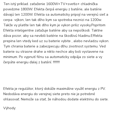
Ten istý príklad. zaťaženie 1600W+TV+svetlo+ chladnička
povedzme 1800W. Efekta čerpá energiu z batérie, ale batérie
dávajú len 1200W. Efekta sa automaticky pripojí na verejnú sieť a
cerpa výkon, len tak dlho kym sa spotreba neznizi na 1200w.
Takže vy platíte len tak dlho kym je vykon priliz vysoky.Popritom
Efekta inteligentne zaťažuje batérie aby sa nepoškodi. Taktne
dáva pozor, aby sa nevibili batérie na škodlivú hladinu.Effekta
prepina len vtedy ked uz su baterie vybite , alebo nevladzu vykon.
Tym chrania baterie a zabezpecuju dlhu zivotnost systemu. Ved
baterie su strasne drahe a nikto nechce aby boli vystavene na
minimum. Po vypnutí fénu sa automaticky odpája zo siete a vy
čerpáte energiu ďalej z batérií. !!!!!!!!!
Efekta je regulátor, ktorý dokáže maximálne využiť energiu z PV.
Nedodáva energiu do verejnej siete preto nie je potrebné
ohlasovať. Nemože sa stať, že náhodou dodate elektrinu do siete.
Výhody: