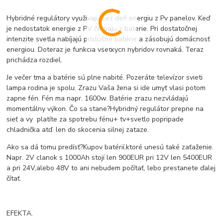
Hybridné regulátory využívaju cez deň energiu z Pv panelov. Keď
je nedostatok energie z PV čerpaju z baterie. Pri dostatočnej
intenzite svetla nabíjajú príslušné batérie a zásobujú domácnosť
energiou. Doteraz je funkcia všetkých hybridov rovnaká. Teraz
prichádza rozdiel.
Je večer tma a batérie sú plne nabité. Pozeráte televízor svieti
lampa rodina je spolu. Zrazu Vaša žena si ide umyť vlasi potom
zapne fén. Fén ma napr. 1600w. Batérie zrazu nezvládajú
momentálny výkon. Čo sa stane?Hybridný regulátor prepne na
sieť a vy platíte za spotrebu fénu+ tv+svetlo popripade
chladnička atď. len do skocenia silnej zataze.
Ako sa dá tomu predísť?Kupov batérií,ktoré unesú také zaťaženie.
Napr. 2V clanok s 1000Ah stojí len 900EUR pri 12V len 5400EUR
a pri 24V,alebo 48V to ani nebudem počítať, lebo prestanete ďalej
čítať.
EFEKTA.