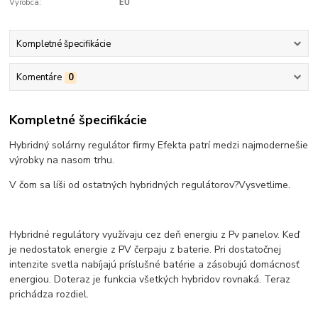
Výrobca:
EU
Kompletné špecifikácie
Komentáre
0
Kompletné špecifikácie
Hybridný solárny regulátor firmy Efekta patrí medzi najmodernešie
výrobky na nasom trhu.
V čom sa líši od ostatných hybridných regulátorov?Vysvetlime.
Hybridné regulátory využívaju cez deň energiu z Pv panelov. Keď
je nedostatok energie z PV čerpaju z baterie. Pri dostatočnej
intenzite svetla nabíjajú príslušné batérie a zásobujú domácnosť
energiou. Doteraz je funkcia všetkých hybridov rovnaká. Teraz
prichádza rozdiel.