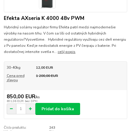
Efekta AXseria K 4000 48v PWM
Hybridný solárny regulátor firmy Efekta patrí medzi najmodernešie
výrobky na nasom trhu. V čom sa líši od ostatných hybridných
regulátorov?Vysvetlime. Hybridné regulátory využívaju cez deň energiu
z Pv panelov. Keď je nedostatok energie z PV čerpaju z baterie. Pri
dostatočnej intenzite svetla n...
celý popis
30-40kg
12,00 EUR
Cena pred
1 200,00 EUR
zľavou
850,00 EUR
/
ks
691,06 EUR
bez DPH
Pridať do košíka
Číslo produktu:
243