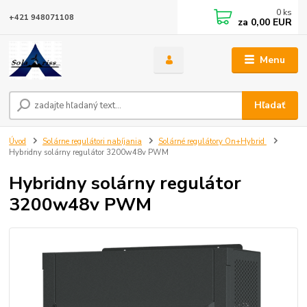
0
ks
+421 948071108
za
0,00 EUR
Menu
Hľadať
Úvod
Solárne regulátori nabíjania
Solárné regulátory On+Hybrid
Hybridny solárny regulátor 3200w48v PWM
Hybridny solárny regulátor
3200w48v PWM