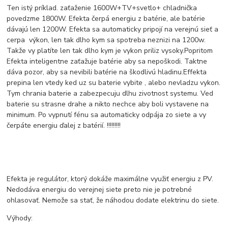
Ten istý príklad. zaťaženie 1600W+TV+svetlo+ chladnička
povedzme 1800W. Efekta čerpá energiu z batérie, ale batérie
dávajú len 1200W. Efekta sa automaticky pripojí na verejnú sieť a
cerpa výkon, len tak dlho kym sa spotreba neznizi na 1200w.
Takže vy platíte len tak dlho kym je vykon priliz vysoky.Popritom
Efekta inteligentne zaťažuje batérie aby sa nepoškodi. Taktne
dáva pozor, aby sa nevibili batérie na škodlivú hladinu.Effekta
prepina len vtedy ked uz su baterie vybite , alebo nevladzu vykon.
Tym chrania baterie a zabezpecuju dlhu zivotnost systemu. Ved
baterie su strasne drahe a nikto nechce aby boli vystavene na
minimum. Po vypnutí fénu sa automaticky odpája zo siete a vy
čerpáte energiu ďalej z batérií. !!!!!!!!!
Efekta je regulátor, ktorý dokáže maximálne využiť energiu z PV.
Nedodáva energiu do verejnej siete preto nie je potrebné
ohlasovať. Nemože sa stať, že náhodou dodate elektrinu do siete.
Výhody: