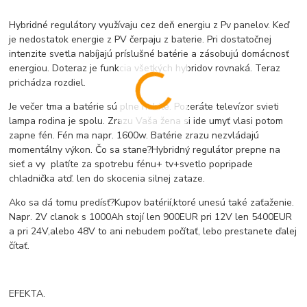
Hybridné regulátory využívaju cez deň energiu z Pv panelov. Keď
je nedostatok energie z PV čerpaju z baterie. Pri dostatočnej
intenzite svetla nabíjajú príslušné batérie a zásobujú domácnosť
energiou. Doteraz je funkcia všetkých hybridov rovnaká. Teraz
prichádza rozdiel.
Je večer tma a batérie sú plne nabité. Pozeráte televízor svieti
lampa rodina je spolu. Zrazu Vaša žena si ide umyť vlasi potom
zapne fén. Fén ma napr. 1600w. Batérie zrazu nezvládajú
momentálny výkon. Čo sa stane?Hybridný regulátor prepne na
sieť a vy platíte za spotrebu fénu+ tv+svetlo popripade
chladnička atď. len do skocenia silnej zataze.
Ako sa dá tomu predísť?Kupov batérií,ktoré unesú také zaťaženie.
Napr. 2V clanok s 1000Ah stojí len 900EUR pri 12V len 5400EUR
a pri 24V,alebo 48V to ani nebudem počítať, lebo prestanete ďalej
čítať.
EFEKTA.