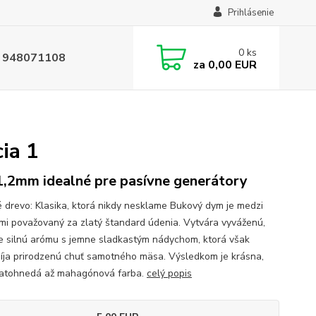
Prihlásenie
0
ks
 948071108
za
0,00 EUR
ia 1
1,2mm idealné pre pasívne generátory
 drevo: Klasika, ktorá nikdy nesklame Bukový dym je medzi
mi považovaný za zlatý štandard údenia. Vytvára vyváženú,
e silnú arómu s jemne sladkastým nádychom, ktorá však
íja prirodzenú chuť samotného mäsa. Výsledkom je krásna,
latohnedá až mahagónová farba.
celý popis