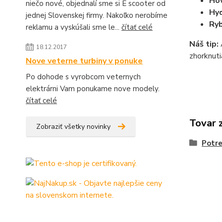
Ho
niečo nové, objednalí sme si E scooter od
Hyd
jednej Slovenskej firmy. Nakoľko nerobíme
Ryb
reklamu a vyskúšali sme le...
čítať celé
Náš tip:
18.12.2017
zhorknuti
Nove veterne turbiny v ponuke
Po dohode s vyrobcom veternych
elektrárni Vam ponukame nove modely.
čítať celé
Tovar 
Zobraziť všetky novinky
Potre