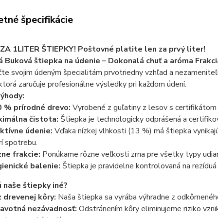
tné špecifikácie
ZA 1LITER ŠTIEPKY! Poštovné platite len za prvý liter!
 Buková štiepka na údenie – Dokonalá chuť a aróma Frakc
e svojim údeným špecialitám prvotriedny vzhľad a nezameniteľn
 ktorá zaručuje profesionálne výsledky pri každom údení.
výhody:
 % prírodné drevo:
Vyrobené z guľatiny z lesov s certifikáto
imálna čistota:
Štiepka je technologicky odprášená a certifik
ktívne údenie:
Vďaka nízkej vlhkosti (13 %) má štiepka vynikajú
rí spotrebu.
ne frakcie:
Ponúkame rôzne veľkosti zrna pre všetky typy udiar
ienické balenie:
Štiepka je pravidelne kontrolovaná na rezídu
 naše štiepky iné?
 drevenej kôry:
Naša štiepka sa vyrába výhradne z odkôrnenéh
avotná nezávadnosť:
Odstránením kôry eliminujeme riziko vzniku