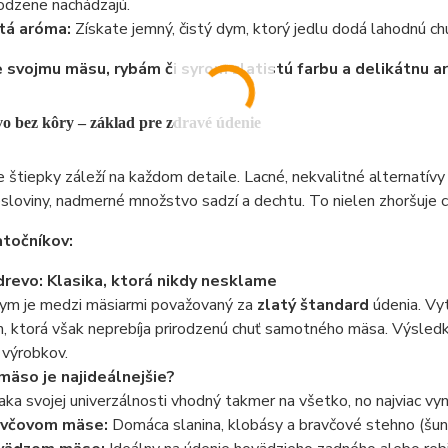
rodzene nachádzajú.
tá aróma:
Získate jemný, čistý dym, ktorý jedlu dodá lahodnú chu
 svojmu mäsu, rybám či syrom zlatistú farbu a delikátnu a
vo bez kôry – základ pre zdravé údenie
e štiepky záleží na každom detaile. Lacné, nekvalitné alternatívy
esloviny, nadmerné množstvo sadzí a dechtu. To nielen zhoršuje c
atočníkov:
revo: Klasika, ktorá nikdy nesklame
ym je medzi mäsiarmi považovaný za
zlatý štandard
údenia. Vy
 ktorá však neprebíja prirodzenú chuť samotného mäsa. Výsledk
 výrobkov.
mäso je najideálnejšie?
aka svojej univerzálnosti vhodný takmer na všetko, no najviac vyni
avčovom mäse:
Domáca slanina, klobásy a bravčové stehno (šun