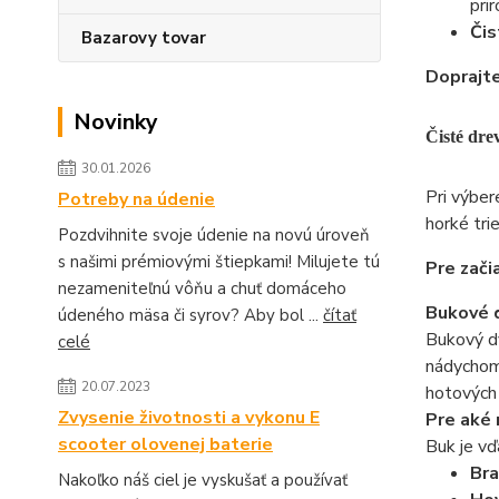
pri
Čis
Bazarovy tovar
Doprajte
Novinky
Čisté dre
30.01.2026
Pri výber
Potreby na údenie
horké tri
Pozdvihnite svoje údenie na novú úroveň
s našimi prémiovými štiepkami! Milujete tú
Pre zači
nezameniteľnú vôňu a chuť domáceho
Bukové d
údeného mäsa či syrov? Aby bol ...
čítať
Bukový d
celé
nádychom,
20.07.2023
hotových
Zvysenie životnosti a vykonu E
Pre aké 
scooter olovenej baterie
Buk je vď
Br
Nakoľko náš ciel je vyskušať a používať