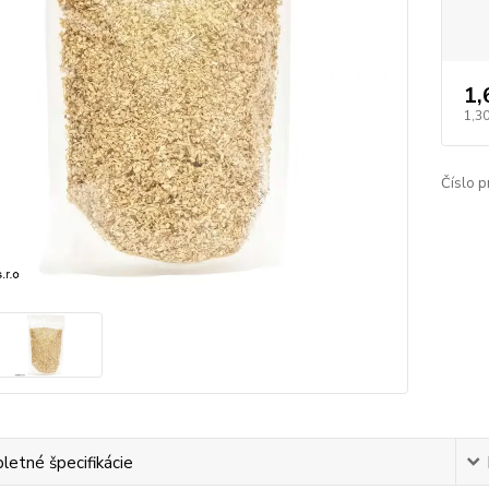
1,
1,3
Číslo p
etné špecifikácie