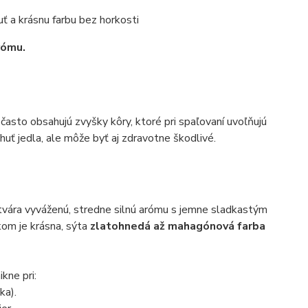
ť a krásnu farbu bez horkosti
rómu.
 často obsahujú zvyšky kôry, ktoré pri spaľovaní uvoľňujú
huť jedla, ale môže byť aj zdravotne škodlivé.
tvára vyváženú, stredne silnú arómu s jemne sladkastým
om je krásna, sýta
zlatohnedá až mahagónová farba
kne pri:
ka).