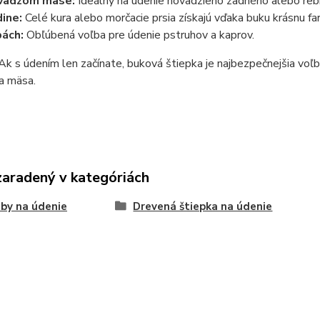
vädzom mäse:
Ideálny na údenie hovädzieho zadného alebo rebi
ine:
Celé kura alebo morčacie prsia získajú vďaka buku krásnu fa
ách:
Obľúbená voľba pre údenie pstruhov a kaprov.
Ak s údením len začínate,
buková štiepka
je najbezpečnejšia voľb
a mäsa.
zaradený v kategóriách
by na údenie
Drevená štiepka na údenie