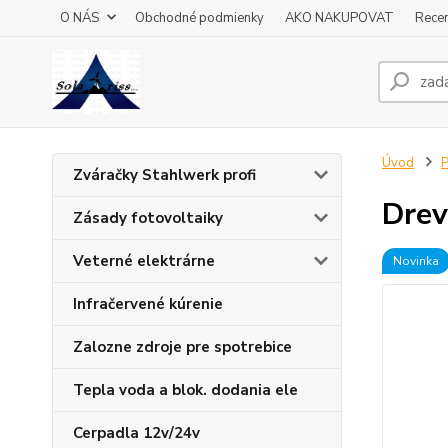
O NÁS
Obchodné podmienky
AKO NAKUPOVAT
Recen
Úvod
P
Zváračky Stahlwerk profi
Drev
Zásady fotovoltaiky
Veterné elektrárne
Novinka
Infračervené kúrenie
Zalozne zdroje pre spotrebice
Tepla voda a blok. dodania ele
Cerpadla 12v/24v