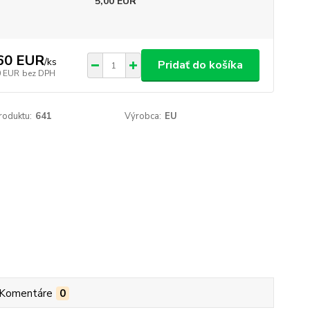
5,00 EUR
60 EUR
/
ks
Pridať do košíka
0 EUR
bez DPH
roduktu:
641
Výrobca:
EU
Komentáre
0