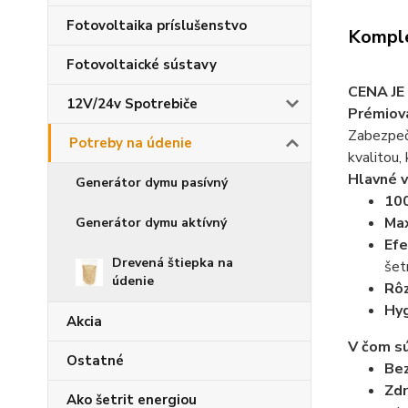
Fotovoltaika príslušenstvo
Komple
Fotovoltaické sústavy
CENA JE 
12V/24v Spotrebiče
Prémiová
Zabezpečt
Potreby na údenie
kvalitou,
Hlavné 
Generátor dymu pasívný
100
Max
Generátor dymu aktívný
Efe
Drevená štiepka na
šet
údenie
Rôz
Hyg
Akcia
V čom sú
Ostatné
Bez
Zdr
Ako šetrit energiou