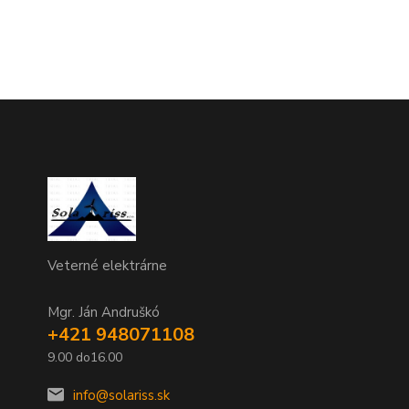
Veterné elektrárne
Mgr. Ján Andruškó
+421 948071108
9.00 do16.00
info@solariss.sk