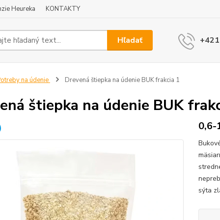
zie Heureka
KONTAKTY
Hľadať
+421
otreby na údenie
Drevená štiepka na údenie BUK frakcia 1
ená štiepka na údenie BUK frakc
0,6-
Bukové
mäsiar
stredn
nepreb
sýta z