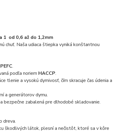
ia 1 od 0,6 až do 1,2mm
ú chuť. Naša udiaca štiepka vyniká konštantnou
m
PEFC
.
ovaná podľa noriem
HACCP
.
ce tlenie a vysokú dymivosť, čím skracuje čas údenia a
ní a generátorov dymu.
á a bezpečne zabalená pre dlhodobé skladovanie.
o dreva.
 škodlivých látok, plesní a nečistôt, ktoré sa v kôre