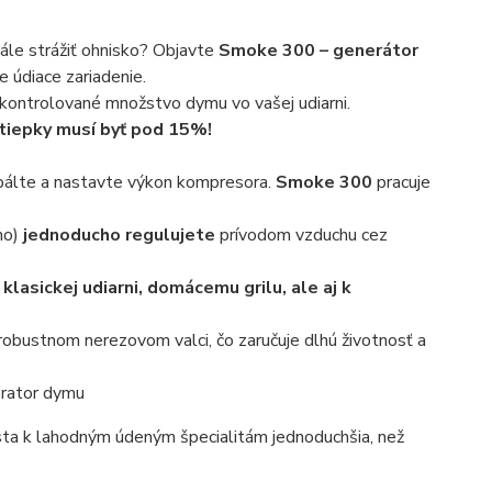
ále strážiť ohnisko? Objavte
Smoke 300 – generátor
e údiace zariadenie.
a kontrolované množstvo dymu vo vašej udiarni.
štiepky musí byť pod 15%!
pálte a nastavte výkon kompresora.
Smoke 300
pracuje
ho)
jednoducho regulujete
prívodom vzduchu cez
u
klasickej udiarni, domácemu grilu, ale aj k
obustnom nerezovom valci, čo zaručuje dlhú životnosť a
rator dymu
sta k lahodným údeným špecialitám jednoduchšia, než