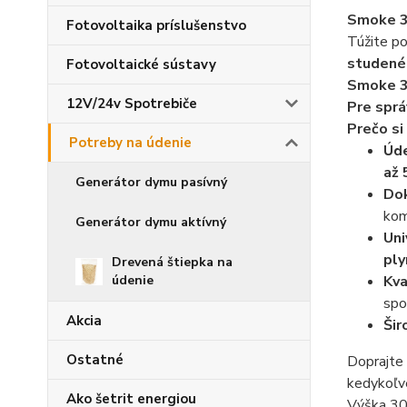
Smoke 3
Fotovoltaika príslušenstvo
Túžite po
studené
Fotovoltaické sústavy
Smoke 
12V/24v Spotrebiče
Pre sprá
Prečo si
Potreby na údenie
Úde
až 
Generátor dymu pasívný
Dok
kom
Generátor dymu aktívný
Uni
ply
Drevená štiepka na
údenie
Kva
spo
Akcia
Šir
Ostatné
Doprajte
kedykoľv
Ako šetrit energiou
Výška 