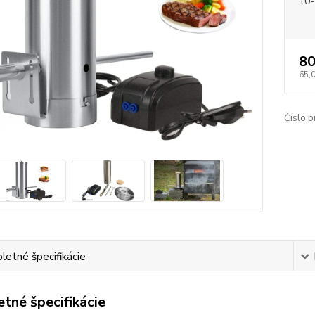
10-
80
65,
Číslo p
etné špecifikácie
tné špecifikácie