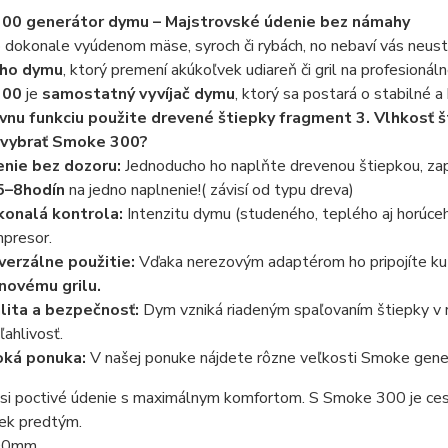
00 generátor dymu – Majstrovské údenie bez námahy
 dokonale vyúdenom mäse, syroch či rybách, no nebaví vás neust
ho dymu
, ktorý premení akúkoľvek udiareň či gril na profesionáln
300
je
samostatný vyvíjač dymu
, ktorý sa postará o stabilné 
vnu funkciu použite drevené štiepky fragment 3. Vlhkosť 
 vybrať Smoke 300?
nie bez dozoru:
Jednoducho ho naplňte drevenou štiepkou, za
5–8hodín
na jedno naplnenie!( závisí od typu dreva)
onalá kontrola:
Intenzitu dymu (studeného, teplého aj horúce
presor.
verzálne použitie:
Vďaka nerezovým adaptérom ho pripojíte k
novému grilu.
lita a bezpečnosť:
Dym vzniká riadeným spaľovaním štiepky v r
ľahlivosť.
oká ponuka:
V našej ponuke nájdete rôzne veľkosti
Smoke gene
 si poctivé údenie s maximálnym komfortom. S
Smoke 300
je ce
ek predtým.
300mm