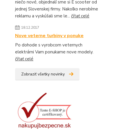
niečo nové, objednalí sme si E scooter od
jednej Slovenskej firmy. Nakoľko nerobíme
reklamu a vyskúšali sme le...
čítať celé
18.12.2017
Nove veterne turbiny v ponuke
Po dohode s vyrobcom veternych
elektrárni Vam ponukame nove modely.
čítať celé
Zobraziť všetky novinky