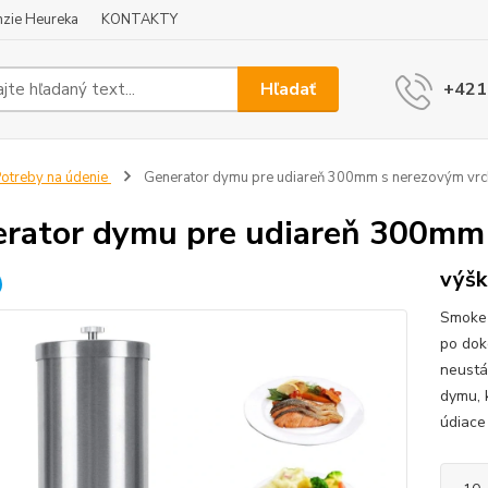
zie Heureka
KONTAKTY
Hľadať
+421
otreby na údenie
Generator dymu pre udiareň 300mm s nerezovým vr
rator dymu pre udiareň 300mm
výš
Smoke 
po dok
neustá
dymu, 
údiace