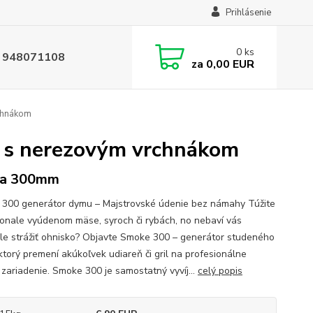
Prihlásenie
0
ks
 948071108
za
0,00 EUR
chnákom
 s nerezovým vrchnákom
ka 300mm
300 generátor dymu – Majstrovské údenie bez námahy Túžite
onale vyúdenom mäse, syroch či rybách, no nebaví vás
le strážiť ohnisko? Objavte Smoke 300 – generátor studeného
ktorý premení akúkoľvek udiareň či gril na profesionálne
 zariadenie. Smoke 300 je samostatný vyvíj...
celý popis