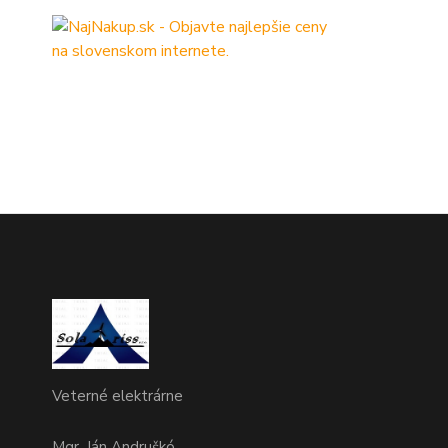
Veterné elektrárne
Mgr. Ján Andruškó