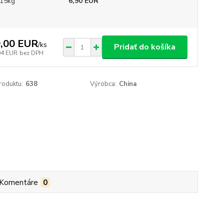
15kg
6,90 EUR
,00 EUR
/
ks
Pridať do košíka
04 EUR
bez DPH
roduktu:
638
Výrobca:
China
Komentáre
0