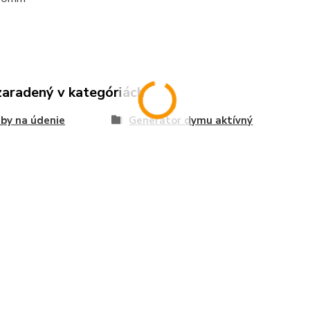
zaradený v kategóriách
by na údenie
Generátor dymu aktívný