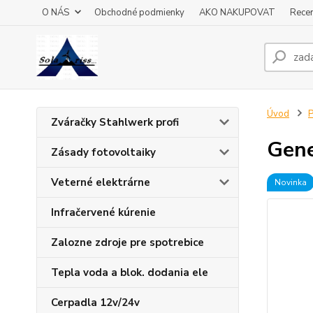
O NÁS
Obchodné podmienky
AKO NAKUPOVAT
Recen
Úvod
P
Zváračky Stahlwerk profi
Gene
Zásady fotovoltaiky
Veterné elektrárne
Novinka
Infračervené kúrenie
Zalozne zdroje pre spotrebice
Tepla voda a blok. dodania ele
Cerpadla 12v/24v