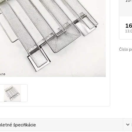
10-
16
13,
Číslo p
etné špecifikácie