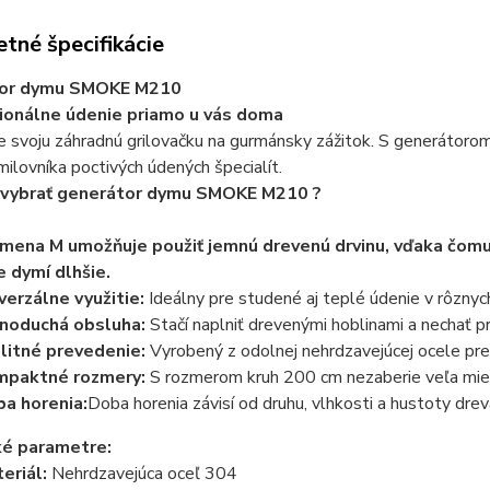
tné špecifikácie
or dymu SMOKE M210
ionálne údenie priamo u vás doma
 svoju záhradnú grilovačku na gurmánsky zážitok. S generátor
ilovníka poctivých údených špecialít.
i vybrať generátor dymu SMOKE M210 ?
mena M umožňuje použiť jemnú drevenú drvinu, vďaka čomu
 dymí dlhšie.
verzálne využitie:
Ideálny pre studené aj teplé údenie v rôznych
noduchá obsluha:
Stačí naplniť drevenými hoblinami a nechať p
litné prevedenie:
Vyrobený z odolnej nehrdzavejúcej ocele pre 
mpaktné rozmery:
S rozmerom kruh 200 cm nezaberie veľa mies
a horenia:
Doba horenia závisí od druhu, vlhkosti a hustoty drev
ké parametre:
eriál:
Nehrdzavejúca oceľ 304