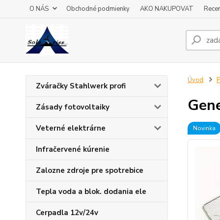
O NÁS
Obchodné podmienky
AKO NAKUPOVAT
Recen
Úvod
P
Zváračky Stahlwerk profi
Gene
Zásady fotovoltaiky
Veterné elektrárne
Novinka
Infračervené kúrenie
Zalozne zdroje pre spotrebice
Tepla voda a blok. dodania ele
Cerpadla 12v/24v