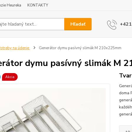
zie Heureka
KONTAKTY
Hľadať
+421
otreby na údenie
Generátor dymu pasívný slimák M 210x225mm
rátor dymu pasívný slimák M
Tva
Akcia
Generá
doma P
generá
každéh
generá