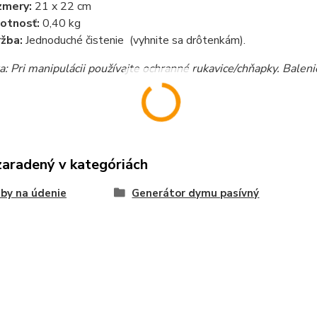
zmery:
21 x 22 cm
otnosť:
0,40 kg
žba:
Jednoduché čistenie (vyhnite sa drôtenkám).
: Pri manipulácii používajte ochranné rukavice/chňapky. Balen
zaradený v kategóriách
by na údenie
Generátor dymu pasívný