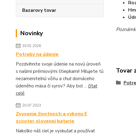
Ro
Hm
Bazarovy tovar
Údr
Poznámka
Novinky
30.01.2026
Potreby na údenie
Pozdvihnite svoje údenie na novú úroveň
Tovar 
s našimi prémiovými štiepkami! Milujete tú
nezameniteľnú vôňu a chuť domáceho
Potre
údeného mäsa či syrov? Aby bol ...
čítať
celé
20.07.2023
Zvysenie životnosti a vykonu E
scooter olovenej baterie
Nakoľko náš ciel je vyskušať a používať