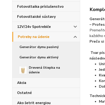
Fotovoltaika príslušenstvo
Komple
Fotovoltaické sústavy
Generát
– Profes
12V/24v Spotrebiče
Premeňte
každého m
Potreby na údenie
Prečo s
Generátor dymu pasívný
Tvar pís
Generátor dymu aktívný
následne
Uni
Drevená štiepka na
Jed
údenie
Kva
Ko
Akcia
Dob
Ostatné
Technic
Mat
Ako šetrit energiou