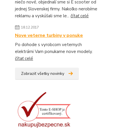
niečo nové, objednalí sme si E scooter od
jednej Slovenskej firmy. Nakoľko nerobíme
reklamu a vyskúšali sme le...
čítať celé
18.12.2017
Nove veterne turbiny v ponuke
Po dohode s vyrobcom veternych
elektrárni Vam ponukame nove modely.
čítať celé
Zobraziť všetky novinky