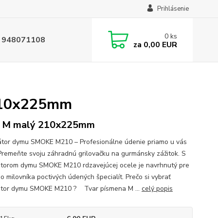
Prihlásenie
0
ks
 948071108
za
0,00 EUR
 210x225mm
r M malý 210x225mm
tor dymu SMOKE M210 – Profesionálne údenie priamo u vás
remeňte svoju záhradnú grilovačku na gurmánsky zážitok. S
torom dymu SMOKE M210 rdzavejúcej ocele je navrhnutý pre
o milovníka poctivých údených špecialít. Prečo si vybrať
tor dymu SMOKE M210 ? Tvar písmena M ...
celý popis