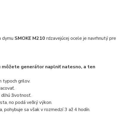
om dymu
SMOKE M210
rdzavejúcej ocele je navrhnutý pre
 môžete generátor naplniť natesno, a ten
 typoch grilov.
racovať.
dlhú životnosť.
ta, no podá veľký výkon.
a, pohybuje sa však v rozmedzí 3 až 4 hodín.