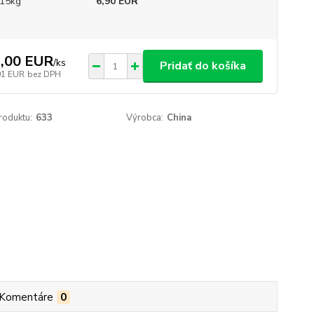
15kg
6,90 EUR
,00 EUR
/
ks
Pridať do košíka
01 EUR
bez DPH
roduktu:
633
Výrobca:
China
Komentáre
0