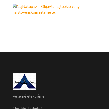
Veterné elektrárne
Mgr. Ján Andruškó