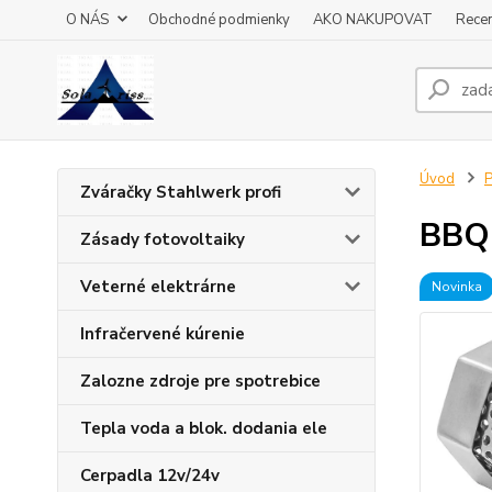
O NÁS
Obchodné podmienky
AKO NAKUPOVAT
Recen
Úvod
P
Zváračky Stahlwerk profi
BBQ
Zásady fotovoltaiky
Veterné elektrárne
Novinka
Infračervené kúrenie
Zalozne zdroje pre spotrebice
Tepla voda a blok. dodania ele
Cerpadla 12v/24v