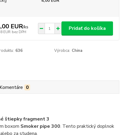
0kg
4,00 EUR
,00 EUR
/
ks
Pridať do košíka
38 EUR
bez DPH
roduktu:
636
Výrobca:
China
Komentáre
0
né štiepky fragment 3
vým boxom
Smoker pipe 300
. Tento praktický doplnok
 alebo za studena.