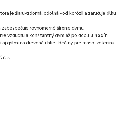
rá je žiaruvzdorná, odolná voči korózii a zaručuje dlhú
 a zabezpečuje rovnomerné šírenie dymu.
denie vzduchu a konštantný dym až po dobu
8 hodín
.
aj grilmi na drevené uhlie. Ideálny pre mäso, zeleninu,
š čas.