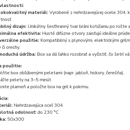
vlastnosti:
okokvalitný materiál:
Vyrobené z nehrdzavejúcej ocele 304, kto
otnosť.
bilný dizajn:
Unikátny šesťhranný tvar bráni kotúľaniu po rošte
imálna efektivita:
Husté difúzne otvory zaisťujú ideálne prú
verzálne použitie:
Kompatibilný s plynovými, elektrickými grilmi 
 či orechy.
noduchá údržba:
Box sa dá ľahko rozobrať a vyčistiť, čo šetrí vá
 použitie:
lňte box obľúbenými peletami (napr. jabloň, hickory, čerešňa).
áľte pelety na 3–5 minút.
knite plameň a položte box na gril k pokrmu.
cia:
eriál:
Nehrdzavejúca oceľ 304
lotná odolnosť:
do 230 °C
ka:
50x300