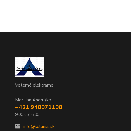
Veterné elektrárne
Mgr. Ján Andruškó
+421 948071108
9.00 do16.00
info@solariss.sk