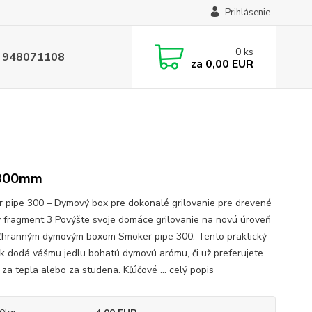
Prihlásenie
0
ks
 948071108
za
0,00 EUR
300mm
 pipe 300 – Dymový box pre dokonalé grilovanie pre drevené
y fragment 3 Povýšte svoje domáce grilovanie na novú úroveň
ťhranným dymovým boxom Smoker pipe 300. Tento praktický
k dodá vášmu jedlu bohatú dymovú arómu, či už preferujete
 za tepla alebo za studena. Kľúčové ...
celý popis