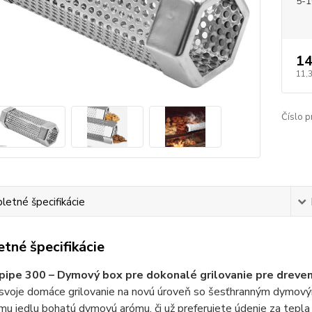
5-1
14
11,
Číslo p
etné špecifikácie
tné špecifikácie
ipe 300 – Dymový box pre dokonalé grilovanie pre dreve
svoje domáce grilovanie na novú úroveň so šesťhranným dymo
u jedlu bohatú dymovú arómu, či už preferujete údenie za tepla