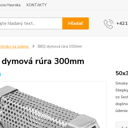
zie Heureka
KONTAKTY
Hľadať
+421
otreby na údenie
BBQ dymová rúra 300mm
 dymová rúra 300mm
50x
Smoker
štiepk
so šes
doplno
údenie