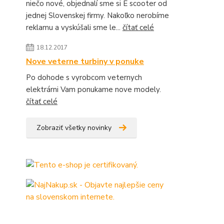
niečo nové, objednalí sme si E scooter od
jednej Slovenskej firmy. Nakoľko nerobíme
reklamu a vyskúšali sme le...
čítať celé
18.12.2017
Nove veterne turbiny v ponuke
Po dohode s vyrobcom veternych
elektrárni Vam ponukame nove modely.
čítať celé
Zobraziť všetky novinky