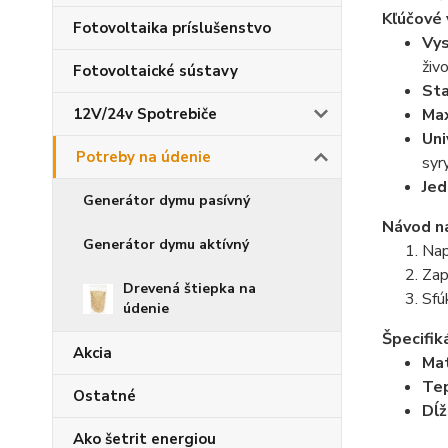
Kľúčové 
Fotovoltaika príslušenstvo
Vys
živ
Fotovoltaické sústavy
Sta
12V/24v Spotrebiče
Max
Uni
Potreby na údenie
syry
Jed
Generátor dymu pasívný
Návod na
Generátor dymu aktívný
Nap
Zap
Drevená štiepka na
Sfú
údenie
Špecifiká
Akcia
Mat
Tep
Ostatné
Dĺž
Ako šetrit energiou