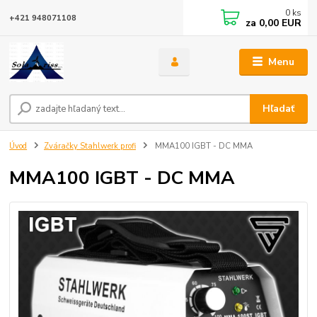
0
ks
+421 948071108
za
0,00 EUR
Menu
Hľadať
Úvod
Zváračky Stahlwerk profi
MMA100 IGBT - DC MMA
MMA100 IGBT - DC MMA