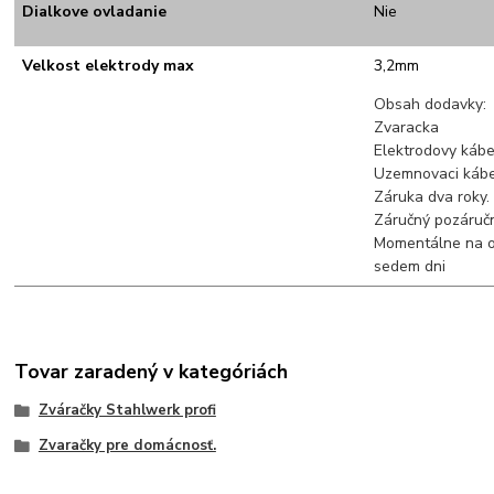
Dialkove ovladanie
Nie
Velkost elektrody max
3,2mm
Obsah dodavky:
Zvaracka
Elektrodovy káb
Uzemnovaci káb
Záruka dva roky.
Záručný pozáručn
Momentálne na o
sedem dni
Tovar zaradený v kategóriách
Zváračky Stahlwerk profi
Zvaračky pre domácnosť.