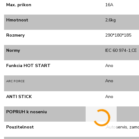
Max. prikon
16A
Hmotnost
2,6kg
Rozmery
290*180*185
Normy
IEC 60 974-1;CE
Funkcia HOT START
Ano
Ano
ARC FORCE
ANTI STICK
Ano
POPRUH k noseniu
-
Pouzitelnost
,Autoservis, zam