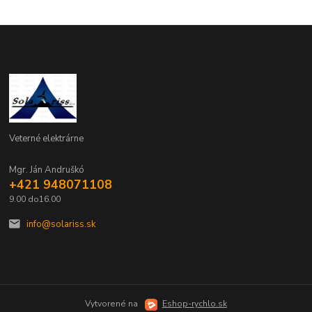
Veterné elektrárne
Mgr. Ján Andruškó
+421 948071108
9.00 do16.00
info@solariss.sk
Vytvorené na
Eshop-rychlo.sk