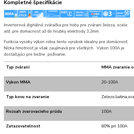
Kompletné špecifikácie
Invertorová digitálná zváračka pre hoby pre zvárani železa, ocele
atd. pre domacnosť až do hrubky elektrody 3,2mm.
Funkcia vysoky výkon robia tento vyrobok idealny pre domácnosť.
Nízka hmotnosť je však zaujímavá pre všetkých. Vykon 100A je
dostačujúci pre bežne požívanie.
Typ zváraní
MMA zvaranie o
Vykon MMA
20-100A
Typ kovu na zvaranie
Zelezo,liatina,oc
Rozsah zvarovacieho prúdu
100A
Zatazovatelnost
60% pri 100A