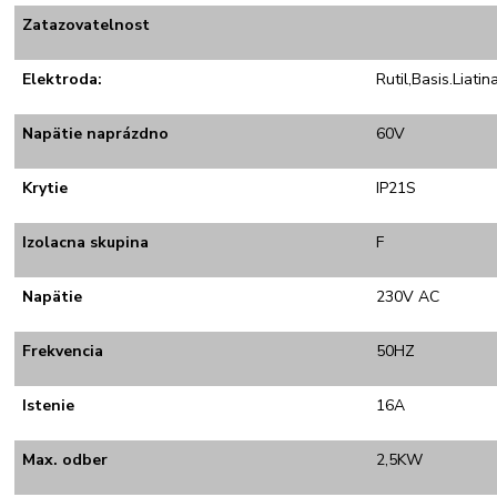
Zatazovatelnost
Elektroda:
Rutil,Basis.Liati
Napätie naprázdno
60V
Krytie
IP21S
Izolacna skupina
F
Napätie
230V AC
Frekvencia
50HZ
Istenie
16A
Max. odber
2,5KW