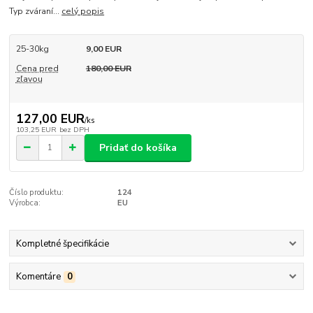
Typ zváraní...
celý popis
25-30kg
9,00 EUR
Cena pred
180,00 EUR
zľavou
127,00 EUR
/
ks
103,25 EUR
bez DPH
Pridať do košíka
Číslo produktu:
124
Výrobca:
EU
Kompletné špecifikácie
Komentáre
0