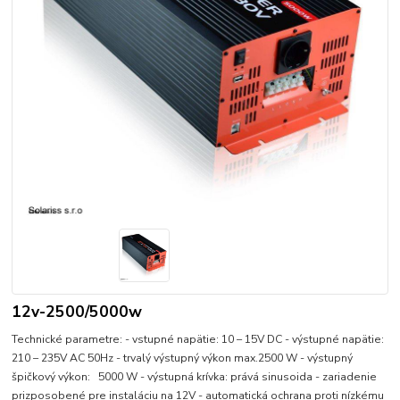
12v-2500/5000w
Technické parametre: - vstupné napätie: 10 – 15V DC - výstupné napätie:
210 – 235V AC 50Hz - trvalý výstupný výkon max.2500 W - výstupný
špičkový výkon: 5000 W - výstupná krívka: prává sinusoida - zariadenie
prizposobené pre instaláciu na 12V - automatická ochrana proti nízkému