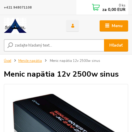
0
ks
+421 948071108
za
0,00 EUR
Menu
Hľadať
Úvod
Meniče napätia
Menic napätia 12v 2500w sinus
Menic napätia 12v 2500w sinus