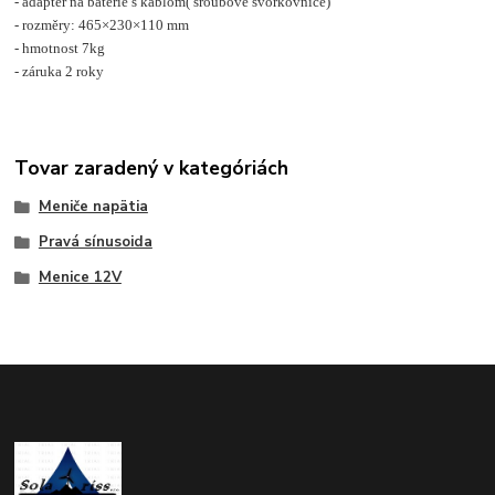
- adaptér na batérie s káblom( šroubové svorkovnice)
- rozměry: 465×230×110 mm
- hmotnost 7kg
- záruka 2 roky
Tovar zaradený v kategóriách
Meniče napätia
Pravá sínusoida
Menice 12V