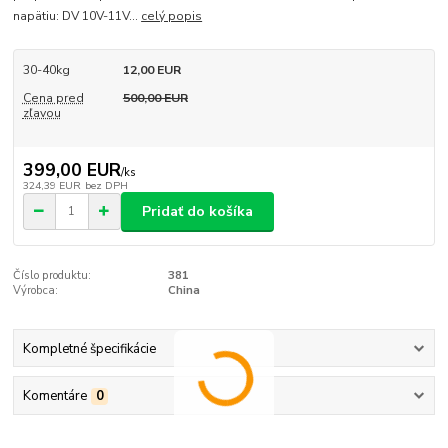
napätiu: DV 10V-11V...
celý popis
30-40kg
12,00 EUR
Cena pred
500,00 EUR
zľavou
399,00 EUR
/
ks
324,39 EUR
bez DPH
Pridať do košíka
Číslo produktu:
381
Výrobca:
China
Kompletné špecifikácie
Komentáre
0