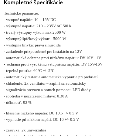
Kompletné špecifikácie
Technické parametre:
- vstupné napätie: 10 – 15V DC
- výstupné napätie: 210 – 235V AC 50Hz
- trvalý výstupný výkon max.2500 W
- výstupný špičkový výkon: 5000 W
- výstupná krívka: prává sinusoida
- zariadenie prizposobené pre instaláciu na 12V
- automatická ochrana proti nízkému napätiu: DV 10V-11V
- ochrana proti vysokému vstupnému napätiu: DV 15V-16V
- tepelná poistka: 60°C +/- 5°C
- automatický restart a automatické vypnutie pri prehriatí
- chladenie: 2x ventilátor – zapíná sa automaticky
- signalizácia prevozu a poruch pomocou LED diody
- spotreba v nezatazenom stave: 0.30 A
- účinnosť: 92 %
- hlásenie nízkeho napätia: DC 10.5 +/- 0.5 V
- vypnutie pri nízkom napätí: DC 10 +/- 0.5 V
- zásuvka: 2x univerzálná