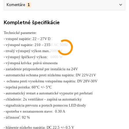
Komentáre
1
Kompletné špecifikácie
Technické parametre:
- vstupné napätie: 22 – 27V DC
- výstupné napätie: 210 – 235V AC 50Hz
- trvalý výstupný výkon max.3000 W
- výstupný špičkový výkon: 6000 W
- výstupná krívka: prává sinusoida
- zariadenie prizposobené pre instaláciu na 24V
- automatická ochrana proti nízkému napätiu: DV 22V-21V
- ochrana proti vysokému vstupnému napätiu: DV 28V-30V
- tepelná poistka: 60°C +/- 5°C
- automatický restart a automatické vypnutie pri prehriatí
- chladenie: 2x ventilátor – zapíná sa automaticky
- signalizácia prevozu a poruch pomocou LED diody
- spotreba v nezatazenom stave: 0.30 A
- účinnosť: 92 %
- hlásenie nízkeho napätia: DC 22.5 +/- 0.5 V