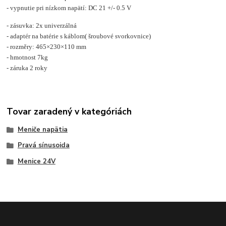
- vypnutie pri nízkom napätí: DC 21 +/- 0.5 V
- zásuvka: 2x univerzálná
- adaptér na batérie s káblom( šroubové svorkovnice)
- rozměry: 465×230×110 mm
- hmotnost 7kg
- záruka 2 roky
Tovar zaradený v kategóriách
Meniče napätia
Pravá sínusoida
Menice 24V