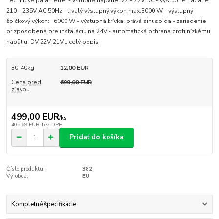
Technické parametre: - vstupné napätie: 22 – 27V DC - výstupné napätie:
210 – 235V AC 50Hz - trvalý výstupný výkon max.3000 W - výstupný
špičkový výkon: 6000 W - výstupná krívka: prává sinusoida - zariadenie
prizposobené pre instaláciu na 24V - automatická ochrana proti nízkému
napätiu: DV 22V-21V...
celý popis
30-40kg
12,00 EUR
Cena pred
699,00 EUR
zľavou
499,00 EUR
/
ks
405,69 EUR
bez DPH
Pridať do košíka
Číslo produktu:
382
Výrobca:
EU
Kompletné špecifikácie