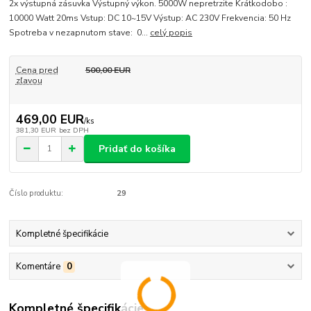
2x výstupná zásuvka Výstupný výkon. 5000W nepretrzite Krátkodobo :
10000 Watt 20ms Vstup: DC 10~15V Výstup: AC 230V Frekvencia: 50 Hz
Spotreba v nezapnutom stave: 0...
celý popis
Cena pred
500,00 EUR
zľavou
469,00 EUR
/
ks
381,30 EUR
bez DPH
Pridať do košíka
Číslo produktu:
29
Kompletné špecifikácie
Komentáre
0
Kompletné špecifikácie