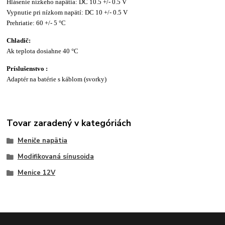
Hlásenie nízkeho napätia: DC 10.5 +/- 0.5 V
Vypnutie pri nízkom napätí: DC 10 +/- 0.5 V
Prehriatie: 60 +/- 5 °C
Chladič:
Ak teplota dosiahne 40 °C
Príslušenstvo :
Adaptér na batérie s káblom (svorky)
Tovar zaradený v kategóriách
Meniče napätia
Modifikovaná sínusoida
Menice 12V