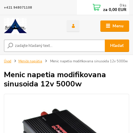
0
ks
+421 948071108
za
0,00 EUR
Menu
Hľadať
Úvod
Meniče napätia
Menic napetia modifikovana sinusoida 12v 5000w
Menic napetia modifikovana
sinusoida 12v 5000w