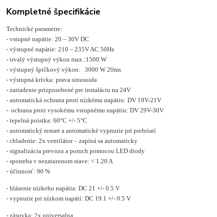
Kompletné špecifikácie
Technické parametre:
- vstupné napätie: 20 – 30V DC
- výstupné napätie: 210 – 235V AC 50Hz
- trvalý výstupný výkon max.:1500 W
- výstupný špičkový výkon: 3000 W 20ms
- výstupná krívka: prava sinusoida
- zariadenie prizposobené pre instaláciu na 24V
- automatická ochrana proti nízkému napätiu: DV 19V-21V
- ochrana proti vysokému vstupnému napätiu: DV 29V-30V
- tepelná poistka: 60°C +/- 5°C
- automatický restart a automatické vypnutie pri prehriatí
- chladenie: 2x ventilátor – zapíná sa automaticky
- signalizácia prevozu a poruch pomocou LED diody
- spotreba v nezatazenom stave: < 1.20 A
- účinnosť: 90 %
- hlásenie nízkeho napätia: DC 21 +/- 0.5 V
- vypnutie pri nízkom napätí: DC 19.1 +/- 0.5 V
- zásuvka: 2x universalna