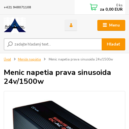
0
ks
+421 948071108
za
0,00 EUR
Menu
Hľadať
Úvod
Meniče napätia
Menic napetia prava sinusoida 24v/1500w
Menic napetia prava sinusoida
24v/1500w