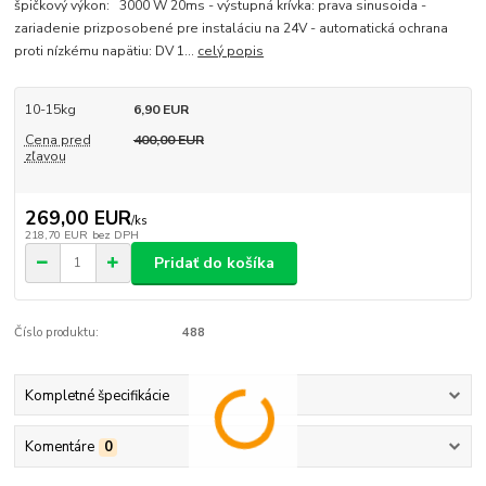
špičkový výkon: 3000 W 20ms - výstupná krívka: prava sinusoida -
zariadenie prizposobené pre instaláciu na 24V - automatická ochrana
proti nízkému napätiu: DV 1...
celý popis
10-15kg
6,90 EUR
Cena pred
400,00 EUR
zľavou
269,00 EUR
/
ks
218,70 EUR
bez DPH
Pridať do košíka
Číslo produktu:
488
Kompletné špecifikácie
Komentáre
0