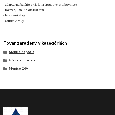
- adaptér na batérie s káblom( šroubové svorkovnice)
- rozměry: 380×230×100 mm
- hmotnost 4 kg
- záruka 2 roky
Tovar zaradený v kategóriách
Meniče napätia
Pravá sínusoida
Menice 24V