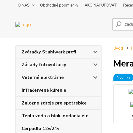
O NÁS
Obchodné podmienky
AKO NAKUPOVAT
Recen
Úvod
F
Zváračky Stahlwerk profi
Mera
Zásady fotovoltaiky
Veterné elektrárne
Novinka
Infračervené kúrenie
Zalozne zdroje pre spotrebice
Tepla voda a blok. dodania ele
Cerpadla 12v/24v