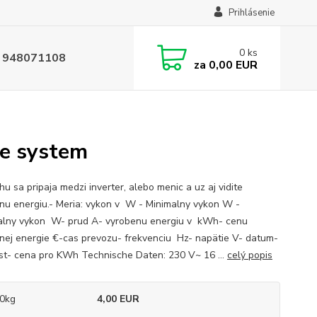
Prihlásenie
0
ks
 948071108
za
0,00 EUR
ne system
u sa pripaja medzi inverter, alebo menic a uz aj vidite
nu energiu.- Meria: vykon v W - Minimalny vykon W -
lny vykon W- prud A- vyrobenu energiu v kWh- cenu
nej energie €-cas prevozu- frekvenciu Hz- napätie V- datum-
st- cena pro KWh Technische Daten: 230 V~ 16 ...
celý popis
0kg
4,00 EUR