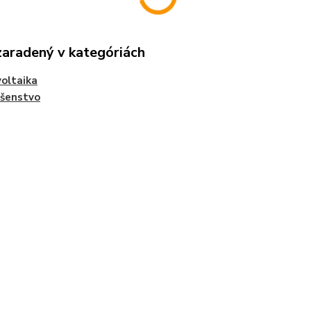
zaradený v kategóriách
oltaika
ušenstvo