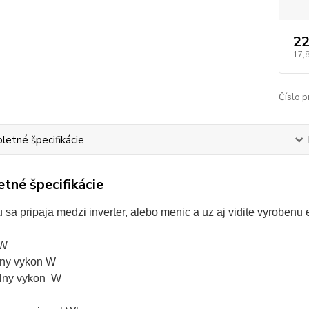
22
17,
Číslo p
etné špecifikácie
tné špecifikácie
sa pripaja medzi inverter, alebo menic a uz aj vidite vyrobenu 
 W
lny vykon W
lny vykon W