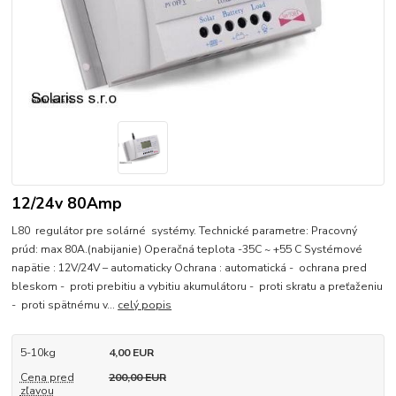
12/24v 80Amp
L80 regulátor pre solárné systémy. Technické parametre: Pracovný
prúd: max 80A.(nabijanie) Operačná teplota -35C ~ +55 C Systémové
napätie : 12V/24V – automaticky Ochrana : automatická - ochrana pred
bleskom - proti prebitiu a vybitiu akumulátoru - proti skratu a preťaženiu
- proti spätnému v...
celý popis
5-10kg
4,00 EUR
Cena pred
200,00 EUR
zľavou