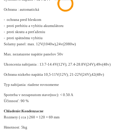
Ochrana : automatická
- ochrana pred bleskom
- proti prebitiu a vybitiu akumulátoru
- proti skratu a preťaženiu
- proti spätnému vybitiu
Solarny panel: max. 12V(1040w),24v(2080w)
Max. nezatazene napätie panelov 50v
Ukoncenia nabijania : 13.7-14.4V(12V); 27.4-28.8V(24V);49v(48v)
Ochrana nizkeho napätia 10,5-11V(12V); 21-22V(24V),42(48v)
Typ nabijania: riadene rovnomerne
Spotreba v nezapnutom stave(noc): < 0.50 A
Účinnosť: 90 %
Chladenie:Kondenzacne
Rozmery ( cca ) 260 × 120 × 69 mm
Hmotnost: 5kg