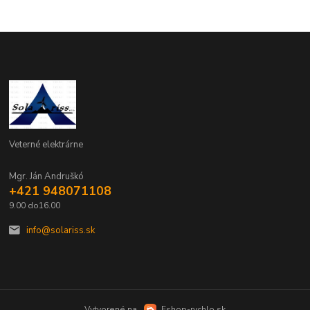
Veterné elektrárne
Mgr. Ján Andruškó
+421 948071108
9.00 do16.00
info@solariss.sk
Vytvorené na
Eshop-rychlo.sk