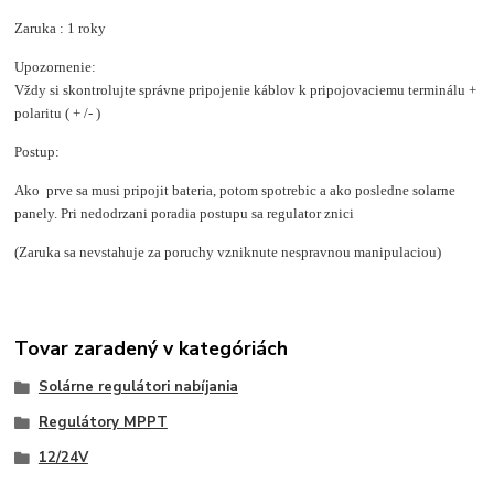
Zaruka : 1 roky
Upozornenie:
Vždy si skontrolujte správne pripojenie káblov k pripojovaciemu terminálu +
polaritu ( + /- )
Postup:
Ako prve sa musi pripojit bateria, potom spotrebic a ako posledne solarne
panely. Pri nedodrzani poradia postupu sa regulator znici
(Zaruka sa nevstahuje za poruchy vzniknute nespravnou manipulaciou)
Tovar zaradený v kategóriách
Solárne regulátori nabíjania
Regulátory MPPT
12/24V