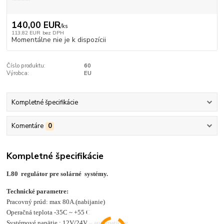
140,00 EUR
/
ks
113,82 EUR
bez DPH
Momentálne nie je k dispozícii
Číslo produktu:
60
Výrobca:
EU
Kompletné špecifikácie
Komentáre
0
Kompletné špecifikácie
L80 regulátor pre solárné systémy.
Technické parametre:
Pracovný prúd: max 80A.(nabijanie)
Operačná teplota -35C ~ +55 C
Systémové napätie : 12V/24V – automaticky