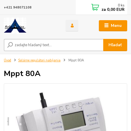
0
ks
+421 948071108
za
0,00 EUR
Menu
Hľadať
Úvod
Solárne regulátori nabíjania
Mppt 80A
Mppt 80A