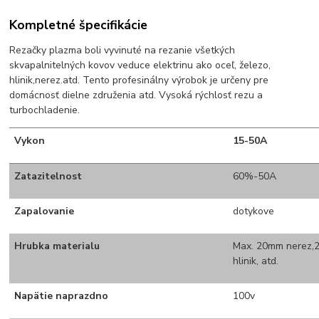
Kompletné špecifikácie
Rezačky plazma boli vyvinuté na rezanie všetkých
skvapalnitelných kovov veduce elektrinu ako oceľ, železo,
hlinik,nerez.atd. Tento profesinálny výrobok je určeny pre
domácnosť dielne združenia atd. Vysoká rýchlosť rezu a
turbochladenie.
Vykon
15-50A
Zatazitelnost
60%-50A
Zapalovanie
dotykove
Hrubka materialu
Max. 20mm nerez,
hlinik, atd.
Napätie naprazdno
100v