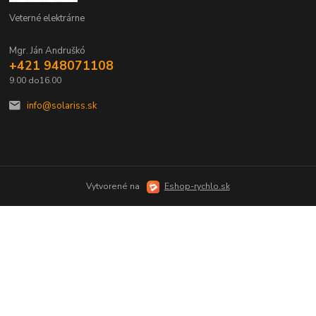
Veterné elektrárne
Mgr. Ján Andruškó
+421 948071108
9.00 do16.00
info@solariss.sk
Vytvorené na
Eshop-rychlo.sk