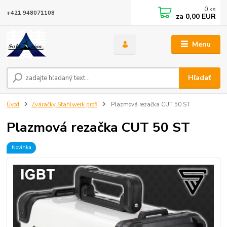
0
ks
+421 948071108
za
0,00 EUR
Menu
Hľadať
Úvod
Zváračky Stahlwerk profi
Plazmová rezačka CUT 50 ST
Plazmová rezačka CUT 50 ST
Novinka