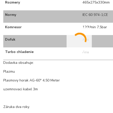
Rozmery
465x275x330mm
Normy
IEC 60 974-1,CE
Komresor
120l/min 7,5bar
Dofuk
Ano
Turbo chladenie
Ano
Dodavka obsahuje:
Plazmu
Plasmovy horak AG-60" 4,50 Meter
uzemnovaci kabel 3m
Záruka dva roky.