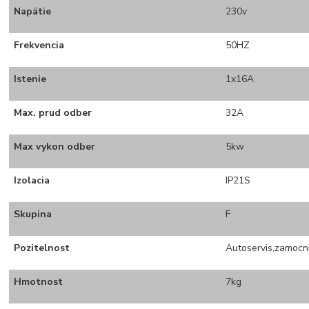
Napätie
230v
Frekvencia
50HZ
Istenie
1x16A
Max. prud odber
32A
Max vykon odber
5kw
Izolacia
IP21S
Skupina
F
Pozitelnost
Autoservis,zamocni
Hmotnost
7kg