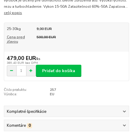
výrobok je určeny pre domácnosť dielne združenia atd. Vysoká rýchlosť
rezu a turbochladenie. Vykon 15-50A Zatazitelnost 60%-50A Zapalova...
celý popis
25-30kg
9,00 EUR
Cena pred
500,00 EUR
zľavou
479,00 EUR
/
ks
389,43 EUR
bez DPH
Pridať do košíka
Číslo produktu:
257
Výrobca:
EU
Kompletné špecifikácie
Komentáre
0