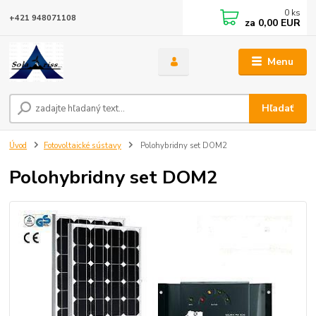
0
ks
+421 948071108
za
0,00 EUR
Menu
Hľadať
Úvod
Fotovoltaické sústavy
Polohybridny set DOM2
Polohybridny set DOM2