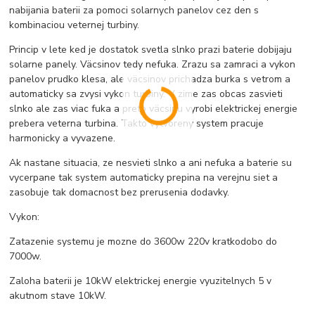
nabijania baterii za pomoci solarnych panelov cez den s
kombinaciou veternej turbiny.
Princip v lete ked je dostatok svetla slnko prazi baterie dobijaju
solarne panely. Väcsinov tedy nefuka. Zrazu sa zamraci a vykon
panelov prudko klesa, ale väcsinov prichadza burka s vetrom a
automaticky sa zvysi vykon turbiny. V zime zas obcas zasvieti
slnko ale zas viac fuka a preto väcsinu vyrobi elektrickej energie
prebera veterna turbina. Takto vytvoreny system pracuje
harmonicky a vyvazene.
Ak nastane situacia, ze nesvieti slnko a ani nefuka a baterie su
vycerpane tak system automaticky prepina na verejnu siet a
zasobuje tak domacnost bez prerusenia dodavky.
Vykon:
Zatazenie systemu je mozne do 3600w 220v kratkodobo do
7000w.
Zaloha baterii je 10kW elektrickej energie vyuzitelnych 5 v
akutnom stave 10kW.