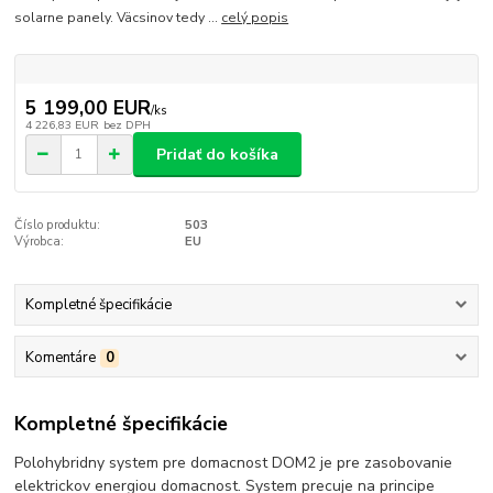
solarne panely. Väcsinov tedy ...
celý popis
5 199,00 EUR
/
ks
4 226,83 EUR
bez DPH
Pridať do košíka
Číslo produktu:
503
Výrobca:
EU
Kompletné špecifikácie
Komentáre
0
Kompletné špecifikácie
Polohybridny system pre domacnost DOM2 je pre zasobovanie
elektrickov energiou domacnost. System precuje na principe