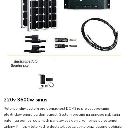
220v 3600w sinus
Polohybridny system pre domacnost DOM2 je pre zasobovanie
elektrickov energiou domacnost. System precuje na principe nabijania
baterii za pomoci solarnych panelov cez den s kombinaciou veternej
turbiny. Princip v lete ked je dostatok svetla slnko prazi baterie dobijaju