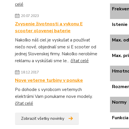
celé
Frekven
20.07.2023
Zvysenie životnosti a vykonu E
Istenie
scooter olovenej baterie
Max. o
Nakoľko náš ciel je vyskušať a používať
niečo nové, objednalí sme si E scooter od
jednej Slovenskej firmy. Nakoľko nerobíme
Max. pr
reklamu a vyskúšali sme le...
čítať celé
Hmotn
18.12.2017
Nove veterne turbiny v ponuke
Rozmer
Po dohode s vyrobcom veternych
elektrárni Vam ponukame nove modely.
Normy
čítať celé
Funkci
Zobraziť všetky novinky