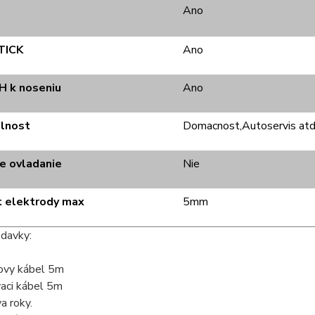
Ano
TICK
Ano
 k noseniu
Ano
elnost
Domacnost,Autoservis atd
e ovladanie
Nie
t elektrody max
5mm
davky:
ovy kábel 5m
ci kábel 5m
a roky.