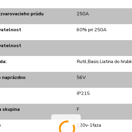
zvarovacieho prúdu
250A
vatelnost
60% pri 250A
vatelnost
da:
Rutil,Basis.Liatina do hru
e naprázdno
56V
IP21S
a skupina
F
e
220v-1faza