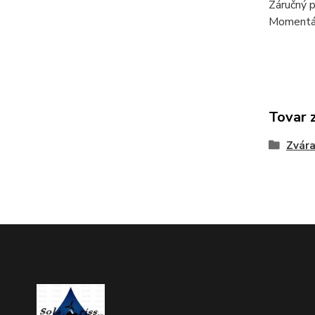
Záručný p
Momentál
Tovar 
Zvára