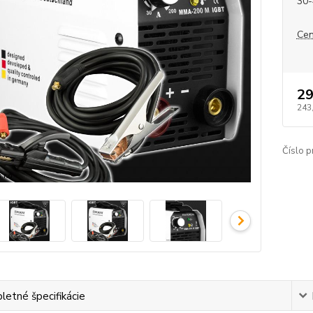
30-
Cen
29
243
Číslo p
etné špecifikácie