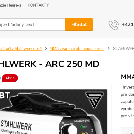
zie Heureka
KONTAKTY
Hľadať
+421
váračky Stahlwerk profi
MMA zváranie obalenou elektr.
STAHLWERK
HLWERK - ARC 250 MD
MMA
Akcia
Invert
pre do
zapalo
vyrobo
pre vš