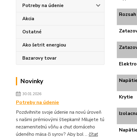
Potreby na údenie
Rozsah 
Akcia
Zatazo
Ostatné
Ako šetrit energiou
Zatazo
Bazarovy tovar
Elektro
Napäti
Novinky
30.01.2026
Krytie
Potreby na údenie
Pozdvihnite svoje údenie na novú úroveň
Izolacn
s našimi prémiovými štiepkami! Milujete tú
nezameniteľnú vôňu a chuť domáceho
Napäti
údeného mäsa či syrov? Aby bol ...
čítať