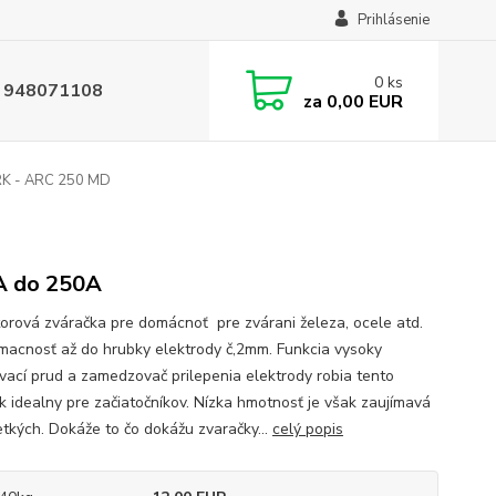
Prihlásenie
0
ks
 948071108
za
0,00 EUR
 - ARC 250 MD
 do 250A
orová zváračka pre domácnoť pre zvárani železa, ocele atd.
macnosť až do hrubky elektrody č,2mm. Funkcia vysoky
vací prud a zamedzovač prilepenia elektrody robia tento
k idealny pre začiatočníkov. Nízka hmotnosť je však zaujímavá
etkých. Dokáže to čo dokážu zvaračky...
celý popis