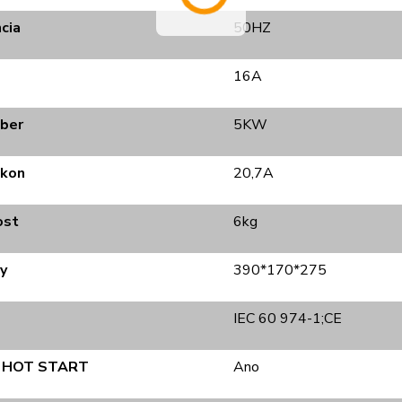
cia
50HZ
16A
dber
5KW
ikon
20,7A
ost
6kg
y
390*170*275
IEC 60 974-1;CE
a HOT START
Ano