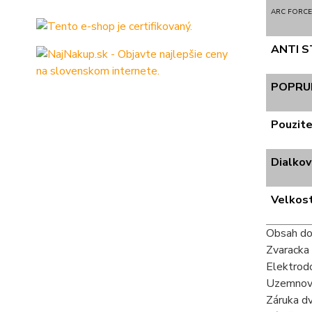
ARC FORCE
ANTI S
POPRUH
Pouzit
Dialkov
Velkos
Obsah do
Zvaracka
Elektrod
Uzemnova
Záruka dv