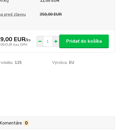
40kg
12,00 EUR
a pred zľavou
350,00 EUR
9,00 EUR
/
ks
Pridať do košíka
,09 EUR
bez DPH
roduktu:
125
Výrobca:
EU
Komentáre
0