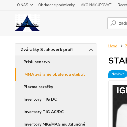
O NÁS
Obchodné podmienky
AKO NAKUPOVAT
Recen
Úvod
Z
Zváračky Stahlwerk profi
STA
Prislusenstvo
MMA zváranie obalenou elektr.
Novinka
Plazma rezačky
Invertory TIG DC
Invertory TIG AC/DC
Invertory MIG/MAG multifunčné