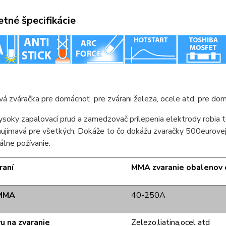
tné špecifikácie
vá zváračka pre domácnoť pre zvárani železa, ocele atd. pre do
ysoky zapalovací prud a zamedzovač prilepenia elektrody robia 
aujímavá pre všetkých. Dokáže to čo dokážu zvaračky 500eurovej
álne požívanie.
raní
MMA zvaranie obalenov 
 MMA
40-250A
u na zvaranie
Zelezo,liatina,ocel atd