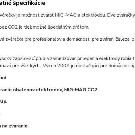
tné špecifikácie
váračky je možnosť zvárať MIG-MAG a elektródou. Dve zváračky
 bez CO2 je tiež možné špeciálným drótom.
vá zváračka pre profesionálov a domácnosť pre zvárani železa, o
ysoky zapalovací prud a zamedzovač prilepenia elektrody robia 
ímavá pre všetkých. Vykon 200A je dostačujúci pre domácnoť aj 
aní
ranie obalenov elektrodov, MIG-MAG CO2
MMA
A
 na zvaranie