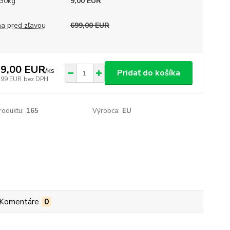
30kg
9,00 EUR
a pred zľavou
699,00 EUR
9,00 EUR
/
ks
Pridať do košíka
,99 EUR
bez DPH
roduktu:
165
Výrobca:
EU
Komentáre
0