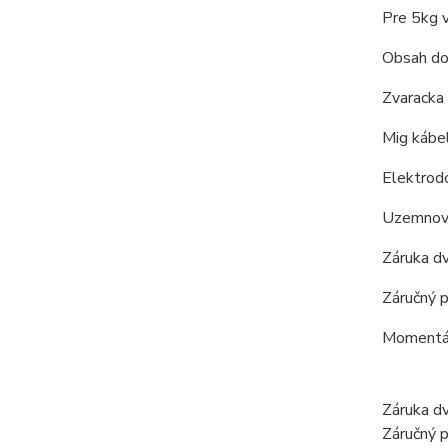
Pre 5kg v
Obsah do
Zvaracka
Mig kábe
Elektrod
Uzemnova
Záruka dv
Záručný p
Momentál
Záruka dv
Záručný p