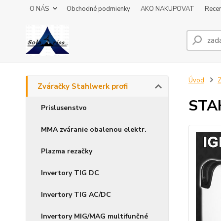
O NÁS
Obchodné podmienky
AKO NAKUPOVAT
Recen
Úvod
Z
Zváračky Stahlwerk profi
STA
Prislusenstvo
MMA zváranie obalenou elektr.
Plazma rezačky
Invertory TIG DC
Invertory TIG AC/DC
Invertory MIG/MAG multifunčné