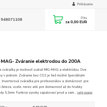
Prihlásenie
0
ks
 948071108
za
0,00 EUR
MAG- Zváranie elektrodou do 200A
 zváračky je možnosť zvárať MIG-MAG a elektródou. Dve
ky v jednom. Zváranie bez CO2 je tiež možné špeciálným
. Invertorová zváračka pre profesionálov a domácnosť pre
i železa, ocele, nerez atd. pre domacnosť až do hrubky
ody 5,2mm. Funkcia vysoky zapalovací prud a zam...
celý popis