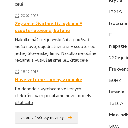
Krytie
celé
IP21S
20.07.2023
Izolacna
Zvysenie životnosti a vykonu E
scooter olovenej baterie
F
Nakoľko náš ciel je vyskušať a používať
Napätie
niečo nové, objednalí sme si E scooter od
jednej Slovenskej firmy. Nakoľko nerobíme
230v jed
reklamu a vyskúšali sme le...
čítať celé
Frekvenc
18.12.2017
Nove veterne turbiny v ponuke
50HZ
Po dohode s vyrobcom veternych
Istenie
elektrárni Vam ponukame nove modely.
čítať celé
1x16A
Max. od
Zobraziť všetky novinky
5KW