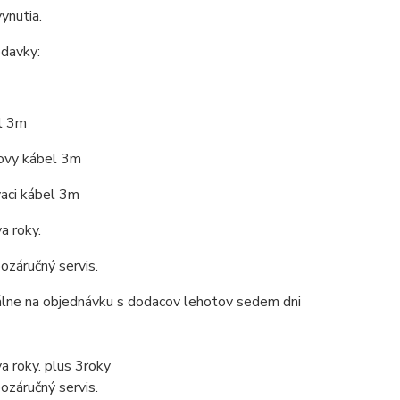
ynutia.
davky:
l 3m
ovy kábel 3m
ci kábel 3m
a roky.
ozáručný servis.
ne na objednávku s dodacov lehotov sedem dni
a roky. plus 3roky
ozáručný servis.