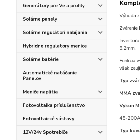
Komple
Generátory pre Ve a profily
Výhoda z
Solárne panely
Zváranie
Solárne regulátori nabíjania
Invertoro
Hybridne regulatory menice
5,2mm.
Solárne batérie
Funkcia v
však zauj
Automatické natáčanie
Panelov
Typ zvár
Meniče napätia
MMA zva
Vykon 
Fotovoltaika príslušenstvo
45-200
Fotovoltaické sústavy
Typ kovu
12V/24v Spotrebiče