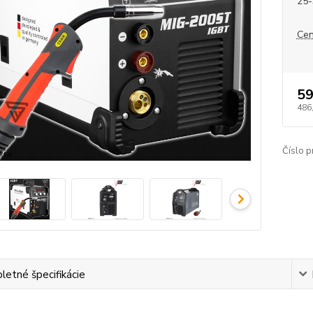
25-
Cen
59
486
Číslo p
etné špecifikácie