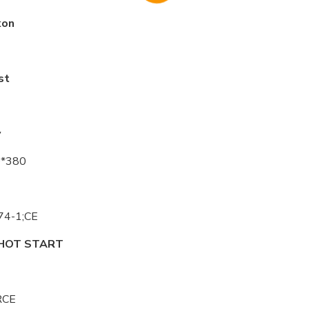
kon
st
y
0*380
74-1;CE
 HOT START
RCE