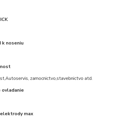
ICK
k noseniu
lnost
t,Autoservis, zamocnictvo,stavebnictvo atd.
 ovladanie
 elektrody max