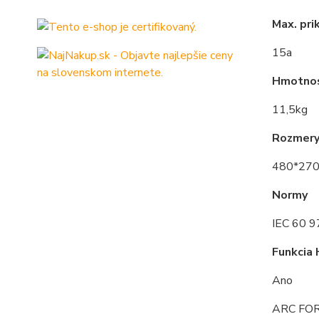
Max. pri
15a
Hmotno
11,5kg
Rozmer
480*27
Normy
IEC 60 9
Funkcia
Ano
ARC FO