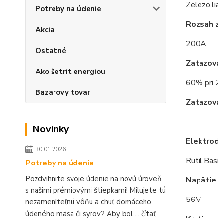
Zelezo,li
Potreby na údenie
Rozsah 
Akcia
200A
Ostatné
Zatazov
Ako šetrit energiou
60% pri
Bazarovy tovar
Zatazov
Novinky
Elektrod
30.01.2026
Rutil,Basi
Potreby na údenie
Pozdvihnite svoje údenie na novú úroveň
Napätie
s našimi prémiovými štiepkami! Milujete tú
56V
nezameniteľnú vôňu a chuť domáceho
údeného mäsa či syrov? Aby bol ...
čítať