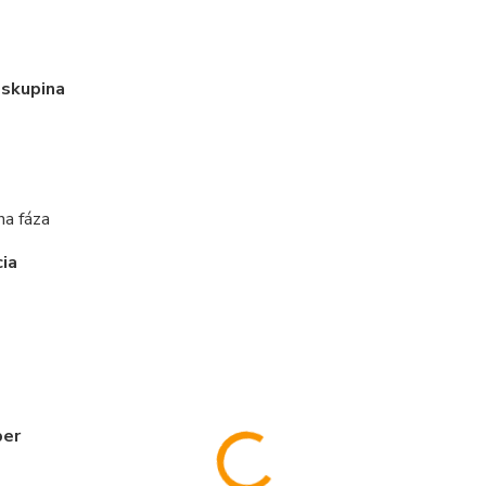
 skupina
na fáza
ia
ber