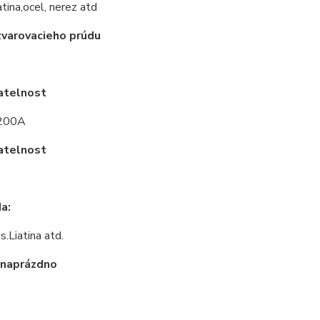
atina,ocel, nerez atd
zvarovacieho prúdu
atelnost
 200A
atelnost
a:
s.Liatina atd.
 naprázdno