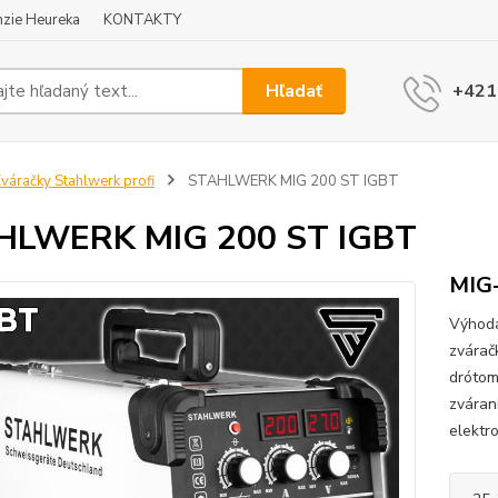
zie Heureka
KONTAKTY
Hľadať
+421
váračky Stahlwerk profi
STAHLWERK MIG 200 ST IGBT
HLWERK MIG 200 ST IGBT
MIG-
Výhoda
zvárač
drótom
zváran
elektr