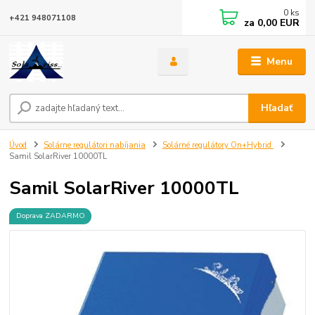
0
ks
+421 948071108
za
0,00 EUR
Menu
Hľadať
Úvod
Solárne regulátori nabíjania
Solárné regulátory On+Hybrid
Samil SolarRiver 10000TL
Samil SolarRiver 10000TL
Doprava ZADARMO