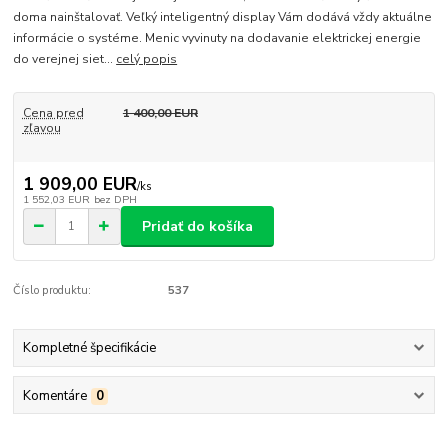
doma nainštalovať. Veľký inteligentný display Vám dodává vždy aktuálne
informácie o systéme. Menic vyvinuty na dodavanie elektrickej energie
do verejnej siet...
celý popis
Cena pred
1 400,00 EUR
zľavou
1 909,00 EUR
/
ks
1 552,03 EUR
bez DPH
Pridať do košíka
Číslo produktu:
537
Kompletné špecifikácie
Komentáre
0