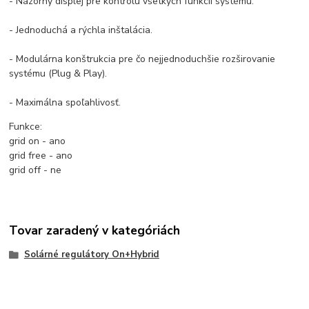
- Názorný displej pre kontrolu všetkých funkcií systému.
- Jednoduchá a rýchla inštalácia.
- Modulárna konštrukcia pre čo nejjednoduchšie rozširovanie
systému (Plug & Play).
- Maximálna spoľahlivosť.
Funkce:
grid on - ano
grid free - ano
grid off - ne
Tovar zaradený v kategóriách
Solárné regulátory On+Hybrid