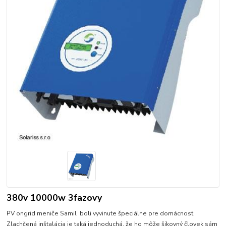
380v 10000w 3fazovy
PV ongrid meniče Samil boli vyvinute špeciálne pre domácnosť.
Zlachčená inštalácia je taká jednoduchá, že ho môže šikovný človek sám