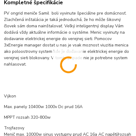
Kompletné špecifikácie
PV ongrid meniče Samil boli vyvinute špeciálne pre domácnosť.
Zlachčená inštalácia je taká jednoduchá, že ho môže šikovný
človek sám doma nainštalovať. Veľký inteligentný display Vám
dodává vždy aktuálne informácie o systéme. Menic vyvinuty na
dodavanie elektrickej energie do verejnej sieti. Pomocov
3xEnergie manager dostat u nas je vsak moznost viuzitia menica
ako poloostrovny system kde je dodavanie elektrickej energie do
verejnej sieti blokovany. V tomto pripade nie je potrebne system
nahlasovat.
Výkon
Max. panely 10400w 1000v Dc prud 16A
MPPT rozsah 320-800w
Trojfazovy
Menič max. 10000w sinus vystupny prud AC 16a AC napětí/rozsah