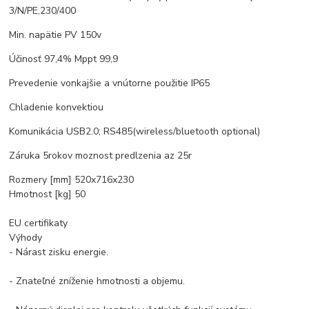
3/N/PE,230/400
Min. napätie PV 150v
Účinosť 97,4% Mppt 99,9
Prevedenie vonkajšie a vnútorne použitie IP65
Chladenie konvektiou
Komunikácia USB2.0; RS485(wireless/bluetooth optional)
Záruka 5rokov moznost predlzenia az 25r
Rozmery [mm] 520x716x230
Hmotnost [kg] 50
EU certifikaty
Výhody
- Nárast zisku energie.
- Znateľné zníženie hmotnosti a objemu.