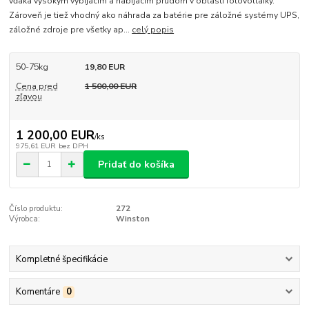
vďaka vysokým vybíjacím a nabíjacím prúdom v oblasti fotovoltaiky.
Zároveň je tiež vhodný ako náhrada za batérie pre záložné systémy UPS,
záložné zdroje pre všetky ap...
celý popis
50-75kg
19,80 EUR
Cena pred
1 500,00 EUR
zľavou
1 200,00 EUR
/
ks
975,61 EUR
bez DPH
Pridať do košíka
Číslo produktu:
272
Výrobca:
Winston
Kompletné špecifikácie
Komentáre
0