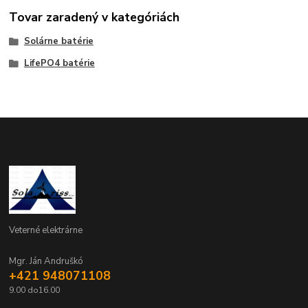
Tovar zaradený v kategóriách
Solárne batérie
LifePO4 batérie
Veterné elektrárne
Mgr. Ján Andruškó
+421 948071108
9.00 do16.00