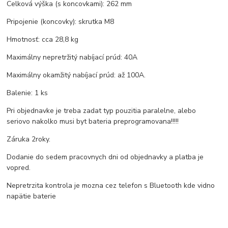
Celková výška (s koncovkami): 262 mm
Pripojenie (koncovky): skrutka M8
Hmotnosť: cca 28,8 kg
Maximálny nepretržitý nabíjací prúd: 40A
Maximálny okamžitý nabíjací prúd: až 100A.
Balenie: 1 ks
Pri objednavke je treba zadat typ pouzitia paralelne, alebo
seriovo nakolko musi byt bateria preprogramovana!!!!!
Záruka 2roky.
Dodanie do sedem pracovnych dni od objednavky a platba je
vopred.
Nepretrzita kontrola je mozna cez telefon s Bluetooth kde vidno
napätie baterie