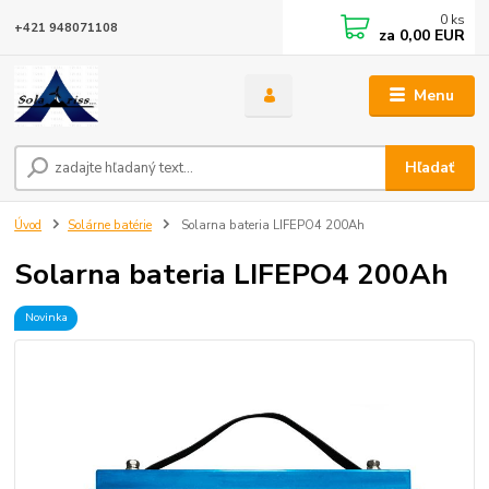
0
ks
+421 948071108
za
0,00 EUR
Menu
Hľadať
Úvod
Solárne batérie
Solarna bateria LIFEPO4 200Ah
Solarna bateria LIFEPO4 200Ah
Novinka