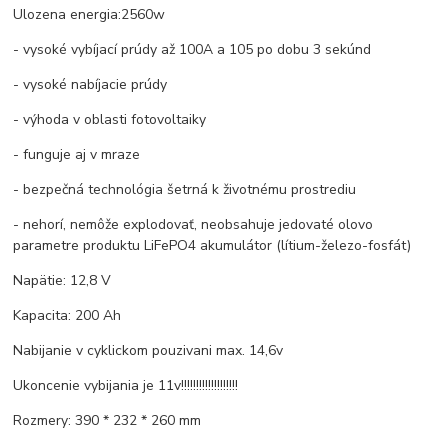
Ulozena energia:2560w
- vysoké vybíjací prúdy až 100A a 105 po dobu 3 sekúnd
- vysoké nabíjacie prúdy
- výhoda v oblasti fotovoltaiky
- funguje aj v mraze
- bezpečná technológia šetrná k životnému prostrediu
- nehorí, nemôže explodovať, neobsahuje jedovaté olovo
parametre produktu LiFePO4 akumulátor (lítium-železo-fosfát)
Napätie: 12,8 V
Kapacita: 200 Ah
Nabijanie v cyklickom pouzivani max. 14,6v
Ukoncenie vybijania je 11v!!!!!!!!!!!!!!!!!!!
Rozmery: 390 * 232 * 260 mm