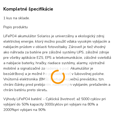
Kompletné špecifikácie
1 kus na sklade.
Popis produktu
LiFePO4 akumulátor Solariss je univerzálny a ekologický zdroj
elektrickej energie, ktorý možno použiť vďaka vysokým vybíjacím a
nabíjacím prúdom v oblasti fotovoltaiky. Zároveň je tiež vhodný
ako náhrada za batérie pre záložné systémy UPS, záložné zdroje
pre všetky aplikácie EZS, EPS a telekomunikácie, záložné svietidlá
a nabíjacie baterky, hračky, riadiace systémy, alarmy, výstražné
mobilné a signalizačné zariadenia a pod. Akumulátor je
bezúdržbový a je možné ho prevádzkovať v ľubovoľnej polohe.
Vnútorná elektronika (BMS) zaisťuje bezpečnú prevádzku, tzn.
chráni články pred prebíjaním, nadmerným vybíjaním, preťažením a
chráni batériu preto skratu.
Výhody LiFePO4 batérií: - Cyklická životnosť: až 5000 cyklov pri
vybíjaní do 50% kapacity 3000cyklov pri vybijani na 80% a
2000%pri vybijani na 90%