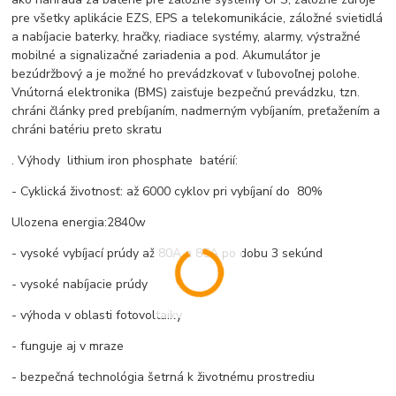
pre všetky aplikácie EZS, EPS a telekomunikácie, záložné svietidlá
a nabíjacie baterky, hračky, riadiace systémy, alarmy, výstražné
mobilné a signalizačné zariadenia a pod. Akumulátor je
bezúdržbový a je možné ho prevádzkovať v ľubovoľnej polohe.
Vnútorná elektronika (BMS) zaisťuje bezpečnú prevádzku, tzn.
chráni články pred prebíjaním, nadmerným vybíjaním, preťažením a
chráni batériu preto skratu
. Výhody lithium iron phosphate batérií:
- Cyklická životnosť: až 6000 cyklov pri vybíjaní do 80%
Ulozena energia:2840w
- vysoké vybíjací prúdy až 80A a 85A po dobu 3 sekúnd
- vysoké nabíjacie prúdy
- výhoda v oblasti fotovoltaiky
- funguje aj v mraze
- bezpečná technológia šetrná k životnému prostrediu