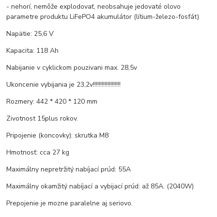
- nehorí, nemôže explodovať, neobsahuje jedovaté olovo
parametre produktu LiFePO4 akumulátor (lítium-železo-fosfát)
Napätie: 25,6 V
Kapacita: 118 Ah
Nabijanie v cyklickom pouzivani max. 28,5v
Ukoncenie vybijania je 23,2v!!!!!!!!!!!!!!!!!!!
Rozmery: 442 * 420 * 120 mm
Zivotnost 15plus rokov.
Pripojenie (koncovky): skrutka M8
Hmotnosť: cca 27 kg
Maximálny nepretržitý nabíjací prúd: 55A
Maximálny okamžitý nabíjací a vybijací prúd: až 85A. (2040W)
Prepojenie je mozne paralelne aj seriovo.