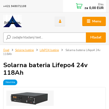
0
ks
+421 948071108
za
0,00 EUR
Menu
Hľadať
Úvod
Solárne batérie
LifePO4 batérie
Solarna bateria Lifepo4 24v
118Ah
Solarna bateria Lifepo4 24v
118Ah
Novinka