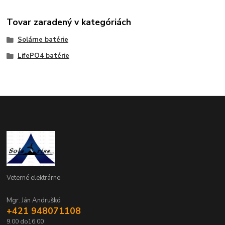
Tovar zaradený v kategóriách
Solárne batérie
LifePO4 batérie
Veterné elektrárne
Mgr. Ján Andruškó
+421 948071108
9.00 do16.00