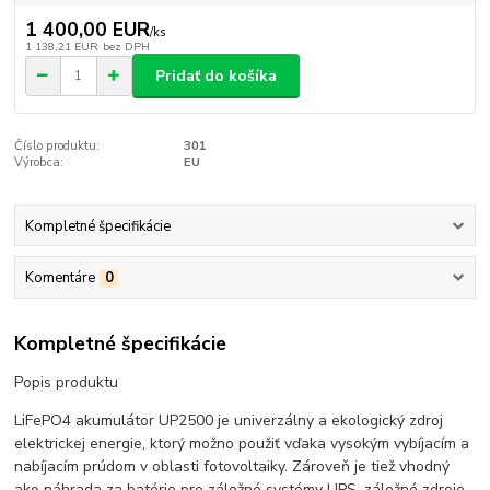
1 400,00 EUR
/
ks
1 138,21 EUR
bez DPH
Pridať do košíka
Číslo produktu:
301
Výrobca:
EU
Kompletné špecifikácie
Komentáre
0
Kompletné špecifikácie
Popis produktu
LiFePO4 akumulátor UP2500 je univerzálny a ekologický zdroj
elektrickej energie, ktorý možno použiť vďaka vysokým vybíjacím a
nabíjacím prúdom v oblasti fotovoltaiky. Zároveň je tiež vhodný
ako náhrada za batérie pre záložné systémy UPS, záložné zdroje