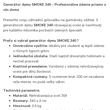
Generátor dymu SMOKE 340 – Profesionálne údenie priamo u
vás doma
Premeňte svoju záhradnú grilovačku na gurmánsky zážitok. S
generátorom dymu
SMOKE 340
rdzavejúcej ocele je navrhnutý
pre každého milovníka poctivých údených špecialít.
Prečo si vybrať generátor dymu SMOKE 340 ?
Univerzálne využitie:
Ideálny pre studené aj teplé údenie
v rôznych typoch grilov.
Jednoduchá obsluha:
Stačí naplniť drevenými hoblinami a
nechať pracovať.
Kvalitné prevedenie:
Vyrobený z odolnej nehrdzavejúcej
ocele pre dlhú životnosť.
Kompaktné rozmery:
S rozmerom kruh 200 cm nezaberie
veľa miesta, no podá veľký výkon.
Technické parametre:
Materiál:
Nehrdzavejúca oceľ 304
Rozmery:
340 x 4 cm
Hmotnosť:
0,5 kg