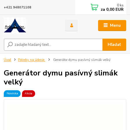
0
ks
+421 948071108
za
0,00 EUR
Menu
Hľadať
Úvod
Potreby na údenie
Generátor dymu pasívný slimák velký
Generátor dymu pasívný slimák
velký
Novinka
Akcia