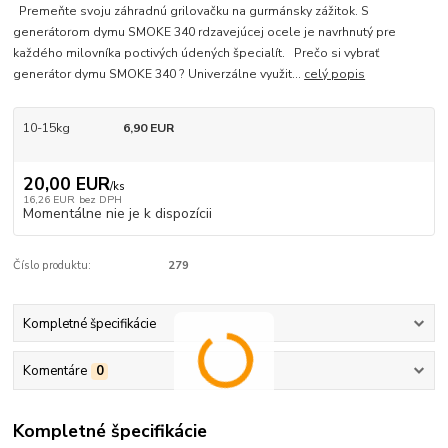
Premeňte svoju záhradnú grilovačku na gurmánsky zážitok. S
generátorom dymu SMOKE 340 rdzavejúcej ocele je navrhnutý pre
každého milovníka poctivých údených špecialít. Prečo si vybrať
generátor dymu SMOKE 340 ? Univerzálne využit...
celý popis
10-15kg
6,90 EUR
20,00 EUR
/
ks
16,26 EUR
bez DPH
Momentálne nie je k dispozícii
Číslo produktu:
279
Kompletné špecifikácie
Komentáre
0
Kompletné špecifikácie