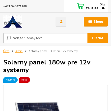
0
ks
+421 948071108
za
0,00 EUR
Menu
Hľadať
Úvod
Akcia
Solarny panel 180w pre 12v systemy
Solarny panel 180w pre 12v
systemy
Novinka
Akcia