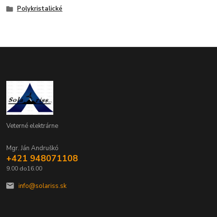
Polykristalické
Veterné elektrárne
Mgr. Ján Andruškó
+421 948071108
9.00 do16.00
info@solariss.sk