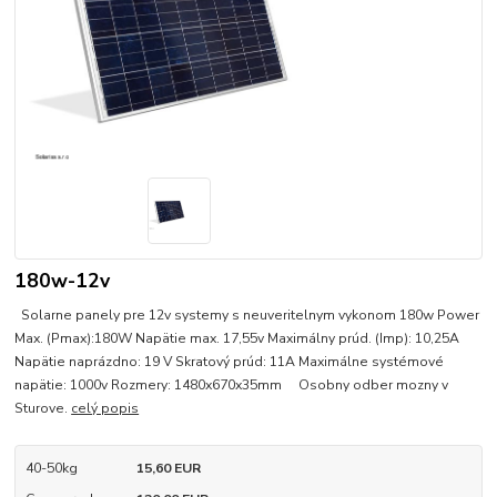
180w-12v
Solarne panely pre 12v systemy s neuveritelnym vykonom 180w Power
Max. (Pmax):180W Napätie max. 17,55v Maximálny prúd. (Imp): 10,25A
Napätie naprázdno: 19 V Skratový prúd: 11A Maximálne systémové
napätie: 1000v Rozmery: 1480x670x35mm Osobny odber mozny v
Sturove.
celý popis
40-50kg
15,60 EUR