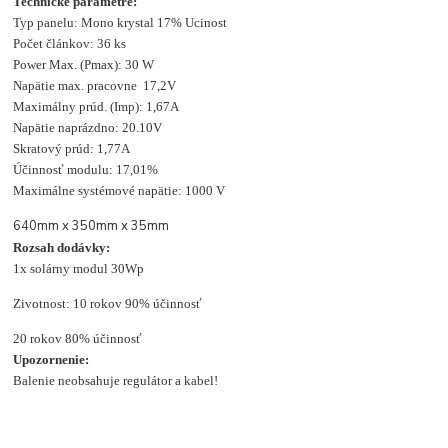
Technické parametre:
Typ panelu: Mono krystal 17% Ucinost
Počet článkov: 36 ks
Power Max. (Pmax): 30 W
Napätie max. pracovne 17,2V
Maximálny prúd. (Imp): 1,67A
Napätie naprázdno: 20.10V
Skratový prúd: 1,77A
Účinnosť modulu: 17,01%
Maximálne systémové napätie: 1000 V
640mm x 350mm x 35mm
Rozsah dodávky:
1x solárny modul 30Wp
Zivotnost: 10 rokov 90% účinnosť
20 rokov 80% účinnosť
Upozornenie:
Balenie neobsahuje regulátor a kabel!