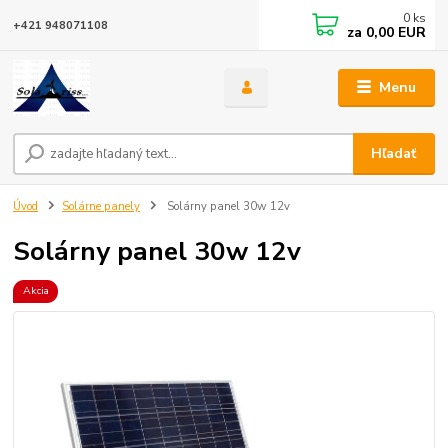
0
ks
+421 948071108
za
0,00 EUR
Menu
Hľadať
Úvod
Solárne panely
Solárny panel 30w 12v
Solárny panel 30w 12v
Akcia