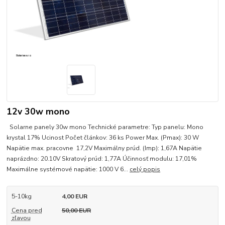
12v 30w mono
Solarne panely 30w mono Technické parametre: Typ panelu: Mono
krystal 17% Ucinost Počet článkov: 36 ks Power Max. (Pmax): 30 W
Napätie max. pracovne 17,2V Maximálny prúd. (Imp): 1,67A Napätie
naprázdno: 20.10V Skratový prúd: 1,77A Účinnosť modulu: 17,01%
Maximálne systémové napätie: 1000 V 6...
celý popis
5-10kg
4,00 EUR
Cena pred
50,00 EUR
zľavou