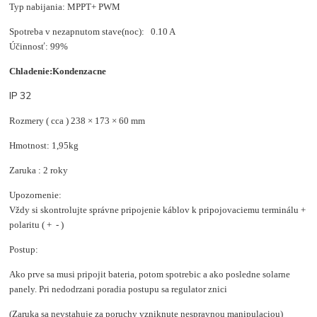
Typ nabijania: MPPT+ PWM
Spotreba v nezapnutom stave(noc): 0.10 A
Účinnosť: 99%
Chladenie:Kondenzacne
IP 32
Rozmery ( cca ) 238 × 173 × 60 mm
Hmotnost: 1,95kg
Zaruka : 2 roky
Upozornenie:
Vždy si skontrolujte správne pripojenie káblov k pripojovaciemu terminálu +
polaritu ( + - )
Postup:
Ako prve sa musi pripojit bateria, potom spotrebic a ako posledne solarne
panely. Pri nedodrzani poradia postupu sa regulator znici
(Zaruka sa nevstahuje za poruchy vzniknute nespravnou manipulaciou)