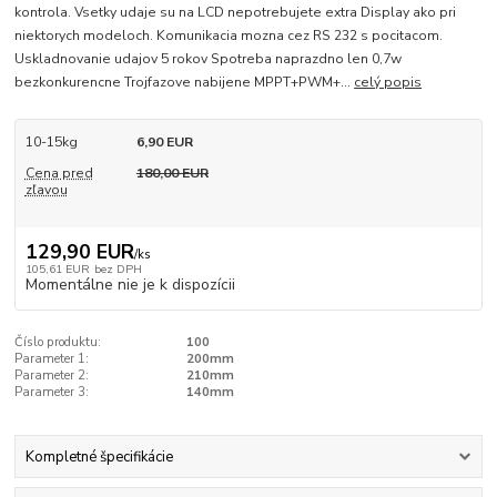
kontrola. Vsetky udaje su na LCD nepotrebujete extra Display ako pri
niektorych modeloch. Komunikacia mozna cez RS 232 s pocitacom.
Uskladnovanie udajov 5 rokov Spotreba naprazdno len 0,7w
bezkonkurencne Trojfazove nabijene MPPT+PWM+...
celý popis
10-15kg
6,90 EUR
Cena pred
180,00 EUR
zľavou
129,90 EUR
/
ks
105,61 EUR
bez DPH
Momentálne nie je k dispozícii
Číslo produktu:
100
Parameter 1:
200mm
Parameter 2:
210mm
Parameter 3:
140mm
Kompletné špecifikácie