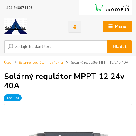
0
ks
+421 948071108
za
0,00 EUR
Menu
Hľadať
Úvod
Solárne regulátori nabíjania
Solárný regulátor MPPT 12 24v 40A
Solárný regulátor MPPT 12 24v
40A
Novinka