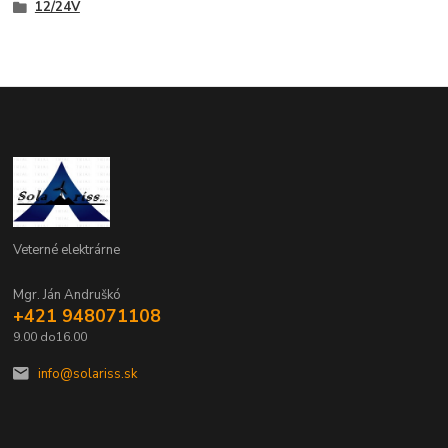
12/24V
Veterné elektrárne
Mgr. Ján Andruškó
+421 948071108
9.00 do16.00
info@solariss.sk