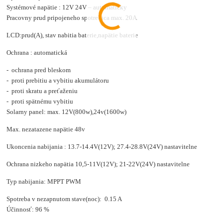
Systémové napätie : 12V 24V – automaticky
Pracovny prud pripojeneho spotrebica max. 20A
LCD:prud(A), stav nabitia baterie,napätie baterie
Ochrana : automatická
- ochrana pred bleskom
- proti prebitiu a vybitiu akumulátoru
- proti skratu a preťaženiu
- proti spätnému vybitiu
Solarny panel: max. 12V(800w),24v(1600w)
Max. nezatazene napätie 48v
Ukoncenia nabijania : 13.7-14.4V(12V); 27.4-28.8V(24V) nastavitelne
Ochrana nizkeho napätia 10,5-11V(12V); 21-22V(24V) nastavitelne
Typ nabijania: MPPT PWM
Spotreba v nezapnutom stave(noc): 0.15 A
Účinnosť: 96 %