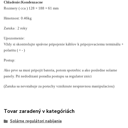
Chladenie:Kondenzacne
Rozmery ( cca ) 128 × 188 × 61 mm
Hmotnost: 0.46kg
Zaruka : 2 roky
Upozornenie:
Vždy si skontrolujte správne pripojenie káblov k pripojovaciemu terminálu +
polaritu ( + - )
Postup:
Ako prve sa musi pripojit bateria, potom spotrebic a ako posledne solarne
panely. Pri nedodrzani poradia postupu sa regulator znici
(Zaruka sa nevstahuje za poruchy vzniknute nespravnou manipulaciou)
Tovar zaradený v kategóriách
Solárne regulátori nabíjania