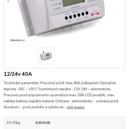
12/24v 40A
Technické parametre: Pracovný prúd: max 40A.(nabijanie) Operačná
teplota -35C ~ +55 C Systémové napätie : 12V 24V – automaticky
Pracovny prud pripojeneho spotrebica max. 20A LCD:prud(A), stav
nabitia baterie,napätie baterie Ochrana : automatická - ochrana pred
bleskom - proti prebitiu a vybitiu ak...
celý popis
10-15kg
6,90 EUR