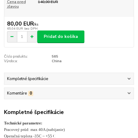
Cena pred
140,00 EUR
zľavou
80,00 EUR
/
ks
65,04 EUR
bez DPH
Pridať do košíka
Číslo produktu:
565
Výrobca:
China
Kompletné špecifikácie
Komentáre
0
Kompletné špecifikácie
Technické parametre:
Pracovný prúd: max 40A.(nabijanie)
Operačná teplota -35C ~ +55 C