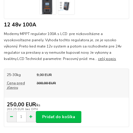
12 48v 100A
Moderny MPPT regulator 100A s LCD pre nizkovoltázne a
vysokovoltazne panely. Vyhoda tochto regulatora je, ze je vysoko
výkonný. Preto ked mate 12v system a potom sa rozhodnete pre 24v
regulator sa prestavy a vy nemusite kupovat novy. Je vykonny a
kvalitny.LCD Technické parametre: Pracovný prúd: ma...
celý popis
25-30kg
9,00 EUR
Cena pred
300,00 EUR
zľavou
250,00 EUR
/
ks
203,25 EUR
bez DPH
Pridať do košíka