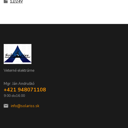
12/24V
Veterné elektrárne
Mgr. Ján Andruškó
+421 948071108
9.00 do16.00
info@solariss.sk