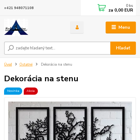
0
ks
+421 948071108
za
0,00 EUR
Menu
Hľadať
Úvod
Ostatné
Dekorácia na stenu
Dekorácia na stenu
Novinka
Akcia