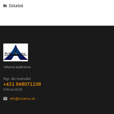
Ostatné
Veterné elektrárne
Mgr. Ján Andruškó
+421 948071108
9.00 do16.00
info@solariss.sk