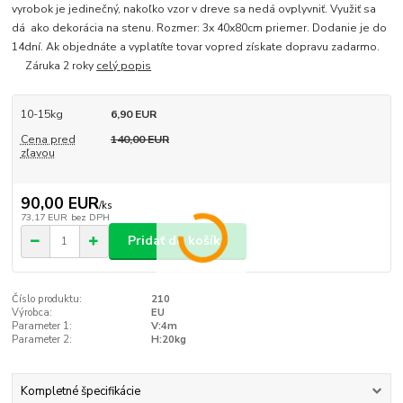
vyrobok je jedinečný, nakoľko vzor v dreve sa nedá ovplyvniť. Využiť sa
dá ako dekorácia na stenu. Rozmer: 3x 40x80cm priemer. Dodanie je do
14dní. Ak objednáte a vyplatíte tovar vopred získate dopravu zadarmo.
Záruka 2 roky
celý popis
10-15kg
6,90 EUR
Cena pred
140,00 EUR
zľavou
90,00 EUR
/
ks
73,17 EUR
bez DPH
Pridať do košíka
Číslo produktu:
210
Výrobca:
EU
Parameter 1:
V:4m
Parameter 2:
H:20kg
Kompletné špecifikácie