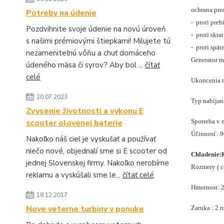
ochrana pre
Potreby na údenie
- proti preb
Pozdvihnite svoje údenie na novú úroveň
- proti skra
s našimi prémiovými štiepkami! Milujete tú
- proti spä
nezameniteľnú vôňu a chuť domáceho
Generator 
údeného mäsa či syrov? Aby bol ...
čítať
celé
Ukoncenia n
20.07.2023
Typ nabijan
Zvysenie životnosti a vykonu E
scooter olovenej baterie
Spotreba v 
Účinnosť: 
Nakoľko náš ciel je vyskušať a používať
niečo nové, objednalí sme si E scooter od
Chladenie:
jednej Slovenskej firmy. Nakoľko nerobíme
Rozmery ( c
reklamu a vyskúšali sme le...
čítať celé
Hmotnost: 
18.12.2017
Nove veterne turbiny v ponuke
Zaruka : 2 