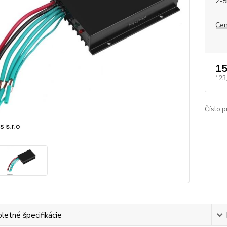
2-5
Cen
15
123
Číslo p
etné špecifikácie