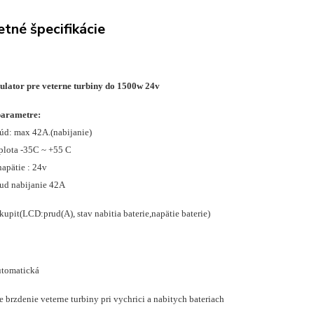
tné špecifikácie
ulator pre veterne turbiny do 1500w 24v
parametre:
úd: max 42A.(nabijanie)
plota -35C ~ +55 C
apätie : 24v
ud nabijanie 42A
upit(LCD:prud(A), stav nabitia baterie,napätie baterie)
utomatická
 brzdenie veterne turbiny pri vychrici a nabitych bateriach