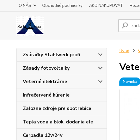
O NÁS
Obchodné podmienky
AKO NAKUPOVAT
Recen
Úvod
V
Zváračky Stahlwerk profi
Vete
Zásady fotovoltaiky
Veterné elektrárne
Novinka
Infračervené kúrenie
Zalozne zdroje pre spotrebice
Tepla voda a blok. dodania ele
Cerpadla 12v/24v