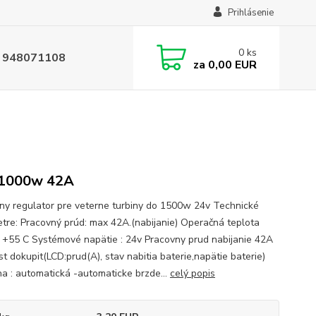
Prihlásenie
0
ks
 948071108
za
0,00 EUR
 1000w 42A
y regulator pre veterne turbiny do 1500w 24v Technické
tre: Pracovný prúd: max 42A.(nabijanie) Operačná teplota
 +55 C Systémové napätie : 24v Pracovny prud nabijanie 42A
t dokupit(LCD:prud(A), stav nabitia baterie,napätie baterie)
a : automatická -automaticke brzde...
celý popis