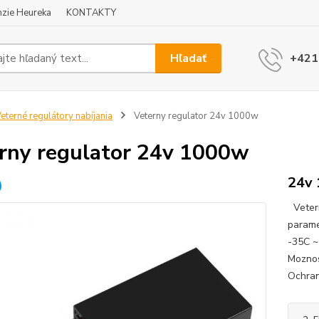
zie Heureka
KONTAKTY
Hľadať
+421
eterné regulátory nabíjania
Veterny regulator 24v 1000w
rny regulator 24v 1000w
24v
Vetern
parame
-35C ~
Moznos
Ochran