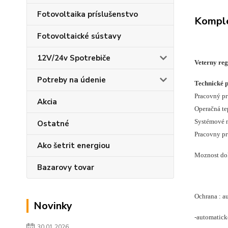
Fotovoltaika príslušenstvo
Komple
Fotovoltaické sústavy
12V/24v Spotrebiče
Veterny reg
Potreby na údenie
Technické 
Pracovný pr
Akcia
Operačná te
Systémové n
Ostatné
Pracovny pr
Ako šetrit energiou
Moznost dok
Bazarovy tovar
Ochrana : a
Novinky
-automaticke
30.01.2026