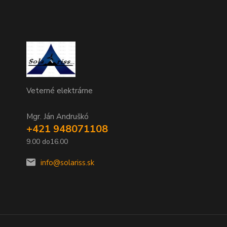
Veterné elektrárne
Mgr. Ján Andruškó
+421 948071108
9.00 do16.00
info@solariss.sk