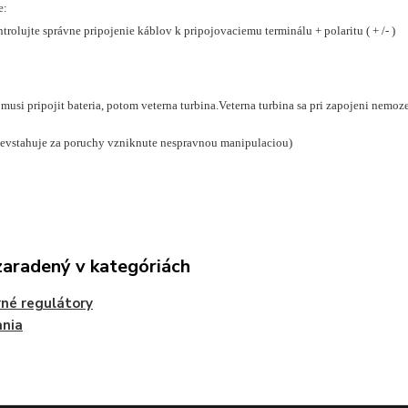
e:
trolujte správne pripojenie káblov k pripojovaciemu terminálu + polaritu ( + /- )
musi pripojit bateria, potom veterna turbina.Veterna turbina sa pri zapojeni nemoze
nevstahuje za poruchy vzniknute nespravnou manipulaciou)
zaradený v kategóriách
né regulátory
ania