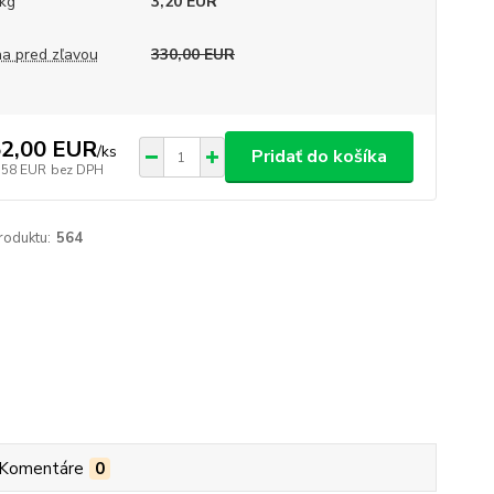
kg
3,20 EUR
a pred zľavou
330,00 EUR
2,00 EUR
/
ks
Pridať do košíka
,58 EUR
bez DPH
roduktu:
564
Komentáre
0