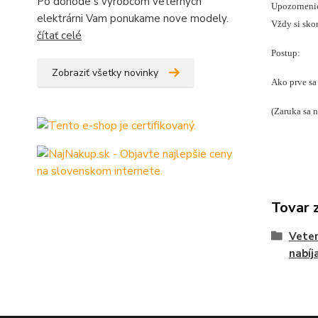
Po dohode s vyrobcom veternych
Upozorneni
elektrárni Vam ponukame nove modely.
Vždy si skon
čítať celé
Postup:
Zobraziť všetky novinky
Ako prve sa 
(Zaruka sa 
Tovar 
Veter
nabíj