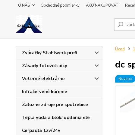
O NÁS
Obchodné podmienky
AKO NAKUPOVAT
Recen
Úvod
1
Zváračky Stahlwerk profi
dc s
Zásady fotovoltaiky
Veterné elektrárne
Novinka
Infračervené kúrenie
Zalozne zdroje pre spotrebice
Tepla voda a blok. dodania ele
Cerpadla 12v/24v