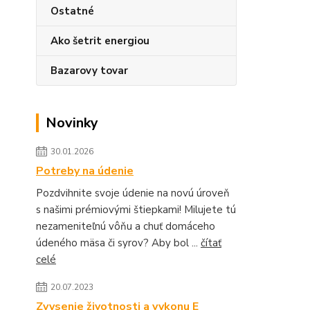
Ostatné
Ako šetrit energiou
Bazarovy tovar
Novinky
30.01.2026
Potreby na údenie
Pozdvihnite svoje údenie na novú úroveň
s našimi prémiovými štiepkami! Milujete tú
nezameniteľnú vôňu a chuť domáceho
údeného mäsa či syrov? Aby bol ...
čítať
celé
20.07.2023
Zvysenie životnosti a vykonu E