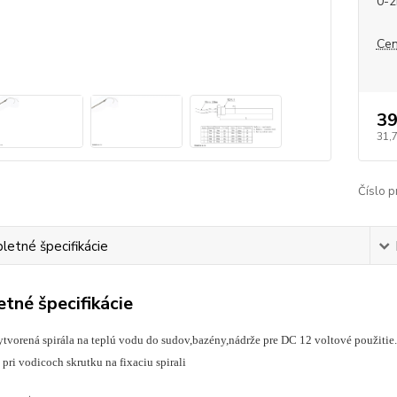
0-2
Cen
39
31,
Číslo p
etné špecifikácie
tné špecifikácie
ytvorená spirála na teplú vodu do sudov,bazény,nádrže pre DC 12 voltové použit
pri vodicoch skrutku na fixaciu spirali