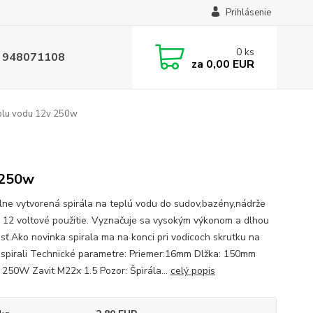
Prihlásenie
0
ks
 948071108
za
0,00 EUR
eplu vodu 12v 250w
 250w
lne vytvorená spirála na teplú vodu do sudov,bazény,nádrže
 12 voltové použitie. Vyznačuje sa vysokým výkonom a dlhou
osť.Ako novinka spirala ma na konci pri vodicoch skrutku na
u spirali Technické parametre: Priemer:16mm Dlžka: 150mm
 250W Zavit M22x 1.5 Pozor: Špirála...
celý popis