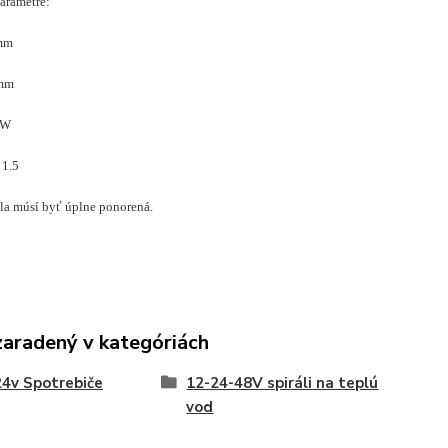
arametre:
mm
0mm
0W
 1.5
ála músí byť úplne ponorená.
zaradený v kategóriách
4v Spotrebiče
12-24-48V spiráli na teplú
vod