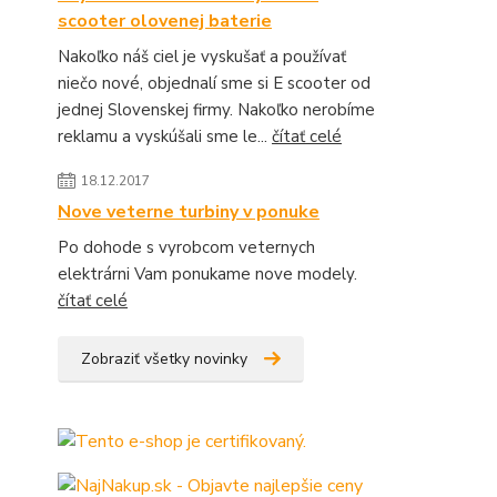
scooter olovenej baterie
Nakoľko náš ciel je vyskušať a používať
niečo nové, objednalí sme si E scooter od
jednej Slovenskej firmy. Nakoľko nerobíme
reklamu a vyskúšali sme le...
čítať celé
18.12.2017
Nove veterne turbiny v ponuke
Po dohode s vyrobcom veternych
elektrárni Vam ponukame nove modely.
čítať celé
Zobraziť všetky novinky