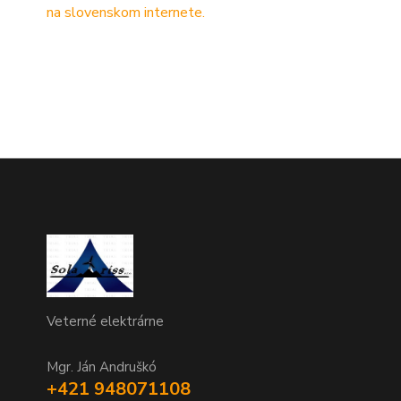
Veterné elektrárne
Mgr. Ján Andruškó
+421 948071108