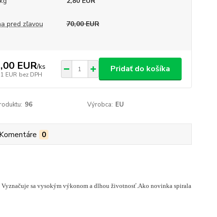
kg
2,80 EUR
a pred zľavou
70,00 EUR
,00 EUR
/
ks
Pridať do košíka
71 EUR
bez DPH
roduktu:
96
Výrobca:
EU
Komentáre
0
ie. Vyznačuje sa vysokým výkonom a dlhou životnosť.Ako novinka spirala