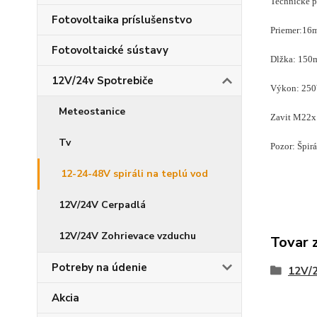
Technické p
Fotovoltaika príslušenstvo
Priemer:16
Fotovoltaické sústavy
Dlžka: 15
12V/24v Spotrebiče
Výkon: 25
Meteostanice
Zavit M22x
Tv
Pozor: Špir
12-24-48V spiráli na teplú vod
12V/24V Cerpadlá
12V/24V Zohrievace vzduchu
Tovar 
Potreby na údenie
12V/2
Akcia