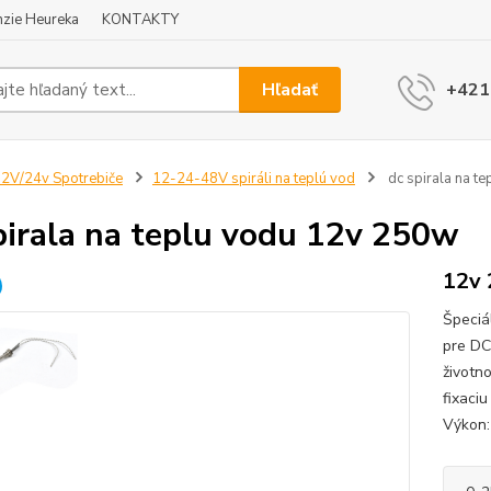
zie Heureka
KONTAKTY
Hľadať
+421
2V/24v Spotrebiče
12-24-48V spiráli na teplú vod
dc spirala na t
pirala na teplu vodu 12v 250w
12v
Špeciá
pre DC
životn
fixaci
Výkon: